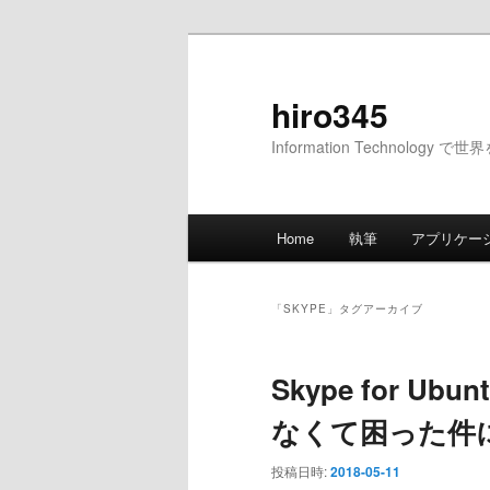
メ
サ
イ
ブ
ン
コ
hiro345
コ
ン
Information Technology 
ン
テ
テ
ン
ン
ツ
メ
ツ
へ
Home
執筆
アプリケー
イ
へ
移
ン
移
動
メ
動
「
SKYPE
」タグアーカイブ
ニ
ュ
Skype for U
ー
なくて困った件
投稿日時:
2018-05-11