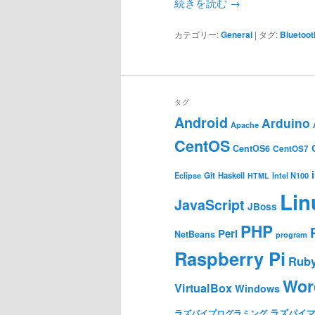
続きを読む
→
カテゴリー:
General
|
タグ:
Bluetoot
タグ
Android
Arduino
Apache
CentOS
CentOS6
CentOS7
Git
Haskell
Eclipse
HTML
Intel N100
Lin
JavaScript
JBoss
PHP
Perl
NetBeans
program
Raspberry Pi
Rub
Wor
VirtualBox
Windows
ラズパイ
ラズパイプログラミング