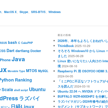
h
、
MacOS X
、
Skype
、
SRS-BTV5
、
Windows
最近の投稿
2026年、本年もよろしくおねがい
bash
C
ASUS
CakePHP
ThinkBook
2025-10-29
Dart
dartlang
CSS
Docker
そろそろ Windows10 から Li
ました
2025-06-28
Java
iPhone
Linux 使いになりたい人向けの Inte
境
2024-08-16
ux
MTOS
MySQL
Raspberry Pi 用 OSOYOO HDM
Movable Type
2024-04-05
Python
Ranking
「ミニPCに不正なソフトウェアが
スを読んだ
2024-03-16
Ubuntu
Scala
y
shell script
Ubuntu 22.04 へ NVIDIA ド
dPress
BUFFALO WZR-600DHP2 を
ラズパイ
ラズパイマガジン2024年春号の紹
日経Linux
セグメント（サブネットワーク）で
マガジン