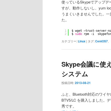
使っているSkypeでアップ
すが、動作しないし、yum loc
うまくいきませんでした。一
た。
1
$ wget –trust-server-n
2
$ 
sudo
rpm -i  skypefo
カテゴリー:
Linux
|
タグ:
CentOS7
、
Skype会議に
システム
投稿日時:
2013-08-21
ふと、Bluetooth対応のワ
BTV5/LC を購入しまし
秀です。