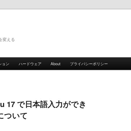
で世界を変える
ション
ハードウェア
About
プライバシーポリシー
buntu 17 で日本語入力ができ
について