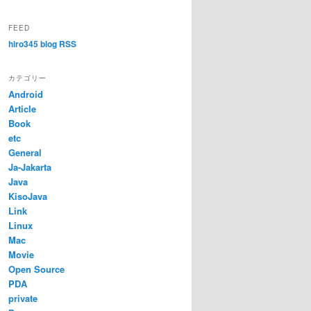
FEED
hiro345 blog RSS
カテゴリー
Android
Article
Book
etc
General
Ja-Jakarta
Java
KisoJava
Link
Linux
Mac
Movie
Open Source
PDA
private