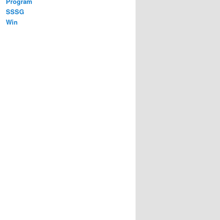
Program
SSSG
Win