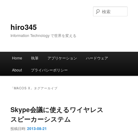
メ
サ
イ
ブ
検
ン
コ
索
コ
ン
hiro345
ン
テ
Information Technology で世界を変える
テ
ン
ン
ツ
ツ
へ
メ
へ
移
Home
執筆
アプリケーション
ハードウェア
イ
移
動
ン
動
About
プライバシーポリシー
メ
ニ
ュ
「
MACOS X
」タグアーカイブ
ー
Skype会議に使えるワイヤレス
スピーカーシステム
投稿日時:
2013-08-21