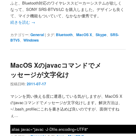
ふと、Bluetooth対応のワイヤレススピーカーシステムが欲しく
なって、SONY SRS-BTV5/LC を購入しました。デザインも良く
て、マイク機能もついていて、なかなか優秀です。
続きを読む
→
カテゴリー:
General
|
タグ:
Bluetooth
、
MacOS X
、
Skype
、
SRS-
BTV5
、
Windows
MacOS Xのjavacコマンドでメ
ッセージが文字化け
投稿日時:
2011-07-17
マシンを買い換える度に遭遇している気がしますが、MacOS X
のjavacコマンドでメッセージが文字化けします。解決方法は、
~/.bash_profileにこれを書き込めば良いのですが、面倒ですね
ぇ…
alias javac="javac -J-Dfile.encoding=UTF8"