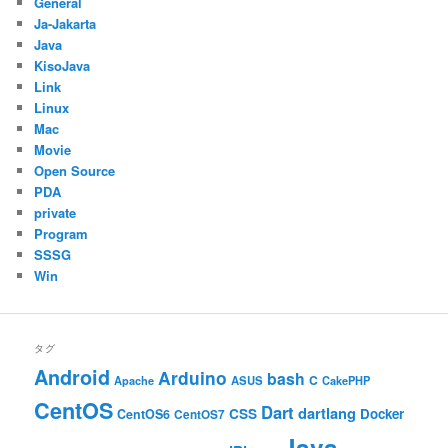
General
Ja-Jakarta
Java
KisoJava
Link
Linux
Mac
Movie
Open Source
PDA
private
Program
SSSG
Win
タグ
Android
Arduino
bash
C
ASUS
Apache
CakePHP
CentOS
Dart
dartlang
CSS
Docker
CentOS6
CentOS7
Java