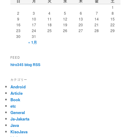
日
月
火
水
木
金
土
1
2
3
4
5
6
7
8
9
10
11
12
13
14
15
16
17
18
19
20
21
22
23
24
25
26
27
28
29
30
31
« 1月
FEED
hiro345 blog RSS
カテゴリー
Android
Article
Book
etc
General
Ja-Jakarta
Java
KisoJava