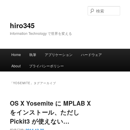
メ
サ
イ
ブ
検
ン
コ
索
コ
ン
hiro345
ン
テ
Information Technology で世界を変える
テ
ン
ン
ツ
ツ
へ
メ
へ
移
Home
執筆
アプリケーション
ハードウェア
イ
移
動
ン
動
About
プライバシーポリシー
メ
ニ
ュ
「
YOSEMITE
」タグアーカイブ
ー
OS X Yosemite に MPLAB X
をインストール、ただし
Pickit3 が使えない…
投稿日時: