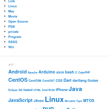
Link
Linux
Mac
Movie
Open Source
PDA
private
Program
SSSG
Win
タグ
Android
Arduino
bash
C
ASUS
Apache
CakePHP
CentOS
Dart
dartlang
CSS
Docker
CentOS6
CentOS7
Java
iPhone
Git
Haskell
Eclipse
HTML
Intel N100
Linux
JavaScript
MTOS
JBoss
Movable Type