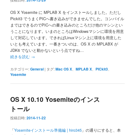
2014-12-29
OS X Yosemite に MPLAB X をインストールしました。ただし
Pickit3 でうまくPICへ書き込みができませんでした。コンパイル
まではできるのでPICへの書き込みのところだけ他のマシンとい
うことになります。いまのところはWindowsマシンに環境を用意
して対応しています。できればLinuxマシン上に環境を用意した
いとも考えています。一番きついのは、OS X の MPLABX が
JDK6 でないと動かないという点ですね…
続きを読む
→
カテゴリー:
General
|
タグ:
Mac OS X
、
MPLAB X
、
PICkit3
、
Yosemite
OS X 10.10 Yosemiteのインス
トール
投稿日時:
2014-11-22
「
Yosemiteインストール準備編 | hiro345
」の通りにすると、本