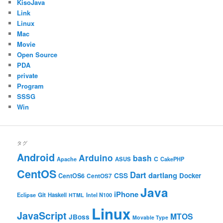
KisoJava
Link
Linux
Mac
Movie
Open Source
PDA
private
Program
SSSG
Win
タグ
Android
Arduino
bash
C
ASUS
Apache
CakePHP
CentOS
Dart
dartlang
CSS
Docker
CentOS6
CentOS7
Java
iPhone
Git
Haskell
Eclipse
HTML
Intel N100
Linux
JavaScript
MTOS
JBoss
Movable Type