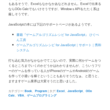
もあるそうで、Excelもなかなかあなどれません。Excelで出来る
ならOOo Calcでもいけそうですが、WindowｓAPIをたたく系は
厳しそうです。
JavaScriptの本には下記のサポートページがあるようです。
書籍『ゲームアルゴリズムレシピ for JavaScript』 ひぐぺ
ん工房
ゲームアルゴリズムレシピ for JavaScript｜サポート｜秀和
システム
打ち込む気力がなかなかでてこないので、実際に何かゲームをつ
くるところまでいくのかどうかはわかりませんが、こういうフリ
ーのゲームを作っている人がiPhoneのゲームやAndroidのゲーム
を作って小遣いを稼ぐということもありそうだなぁ、と思うと、
ますますゲーム業界は大変そうだと思いました。
カテゴリー:
Book
、
Program
|
タグ:
Excel
、
JavaScript
、
OOo
Calc
、
VBA
、
ゲームプログラミング