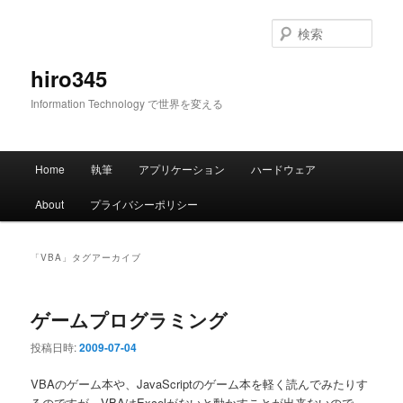
メ
サ
イ
ブ
検
ン
コ
索
コ
ン
hiro345
ン
テ
Information Technology で世界を変える
テ
ン
ン
ツ
ツ
へ
メ
へ
移
Home
執筆
アプリケーション
ハードウェア
イ
移
動
ン
動
About
プライバシーポリシー
メ
ニ
ュ
「
VBA
」タグアーカイブ
ー
ゲームプログラミング
投稿日時:
2009-07-04
VBAのゲーム本や、JavaScriptのゲーム本を軽く読んでみたりす
るのですが、VBAはExcelがないと動かすことが出来ないので、