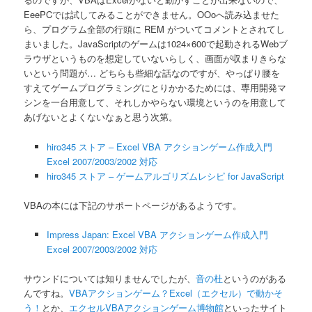
EeePCでは試してみることができません。OOoへ読み込ませた
ら、プログラム全部の行頭に REM がついてコメントとされてし
まいました。JavaScriptのゲームは1024×600で起動されるWebブ
ラウザというものを想定していないらしく、画面が収まりきらな
いという問題が… どちらも些細な話なのですが、やっぱり腰を
すえてゲームプログラミングにとりかかるためには、専用開発マ
シンを一台用意して、それしかやらない環境というのを用意して
あげないとよくないなぁと思う次第。
hiro345 ストア – Excel VBA アクションゲーム作成入門
Excel 2007/2003/2002 対応
hiro345 ストア – ゲームアルゴリズムレシピ for JavaScript
VBAの本には下記のサポートページがあるようです。
Impress Japan: Excel VBA アクションゲーム作成入門
Excel 2007/2003/2002 対応
サウンドについては知りませんでしたが、
音の杜
というのがある
んですね。
VBAアクションゲーム？Excel（エクセル）で動かそ
う！
とか、
エクセルVBAアクションゲーム博物館
といったサイト