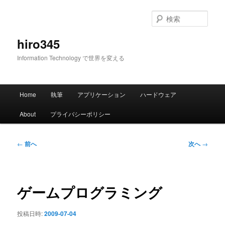
メ
イ
検
ン
索
コ
hiro345
ン
Information Technology で世界を変える
テ
ン
ツ
メ
へ
Home
執筆
アプリケーション
ハードウェア
イ
移
ン
動
About
プライバシーポリシー
メ
ニ
ュ
投
←
前へ
次へ
→
ー
稿
ナ
ビ
ゲ
ゲームプログラミング
ー
シ
投稿日時:
2009-07-04
ョ