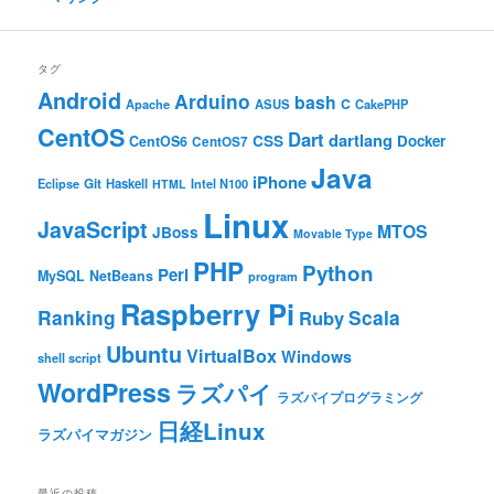
タグ
Android
Arduino
bash
C
ASUS
Apache
CakePHP
CentOS
Dart
dartlang
CSS
Docker
CentOS6
CentOS7
Java
iPhone
Git
Haskell
Eclipse
HTML
Intel N100
Linux
JavaScript
MTOS
JBoss
Movable Type
PHP
Python
Perl
MySQL
NetBeans
program
Raspberry Pi
Ranking
Scala
Ruby
Ubuntu
VirtualBox
Windows
shell script
WordPress
ラズパイ
ラズパイプログラミング
日経Linux
ラズパイマガジン
最近の投稿