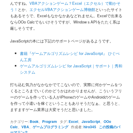
んですね。
VBAアクションゲーム？Excel（エクセル）で動かそ
う！
とか、
エクセルVBAアクションゲーム博物館
といったサイト
もあるそうで、Excelもなかなかあなどれません。Excelで出来る
ならOOo Calcでもいけそうですが、WindowｓAPIをたたく系は
厳しそうです。
JavaScriptの本には下記のサポートページがあるようです。
書籍『ゲームアルゴリズムレシピ for JavaScript』 ひぐぺ
ん工房
ゲームアルゴリズムレシピ for JavaScript｜サポート｜秀和
システム
打ち込む気力がなかなかでてこないので、実際に何かゲームをつ
くるところまでいくのかどうかはわかりませんが、こういうフリ
ーのゲームを作っている人がiPhoneのゲームやAndroidのゲーム
を作って小遣いを稼ぐということもありそうだなぁ、と思うと、
ますますゲーム業界は大変そうだと思いました。
カテゴリー:
Book
、
Program
タグ:
Excel
、
JavaScript
、
OOo
Calc
、
VBA
、
ゲームプログラミング
作成者:
hiro345
この投稿のパ
ーマリンク