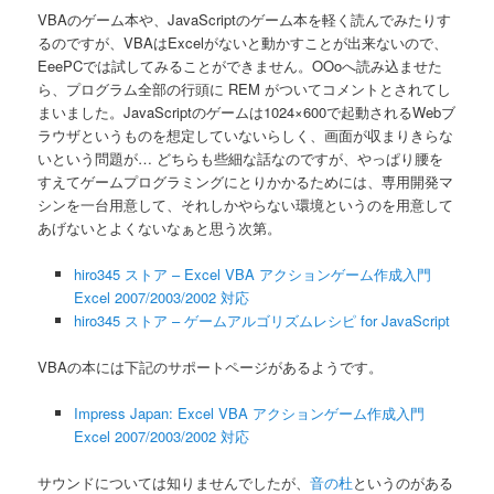
ン
VBAのゲーム本や、JavaScriptのゲーム本を軽く読んでみたりす
るのですが、VBAはExcelがないと動かすことが出来ないので、
EeePCでは試してみることができません。OOoへ読み込ませた
ら、プログラム全部の行頭に REM がついてコメントとされてし
まいました。JavaScriptのゲームは1024×600で起動されるWebブ
ラウザというものを想定していないらしく、画面が収まりきらな
いという問題が… どちらも些細な話なのですが、やっぱり腰を
すえてゲームプログラミングにとりかかるためには、専用開発マ
シンを一台用意して、それしかやらない環境というのを用意して
あげないとよくないなぁと思う次第。
hiro345 ストア – Excel VBA アクションゲーム作成入門
Excel 2007/2003/2002 対応
hiro345 ストア – ゲームアルゴリズムレシピ for JavaScript
VBAの本には下記のサポートページがあるようです。
Impress Japan: Excel VBA アクションゲーム作成入門
Excel 2007/2003/2002 対応
サウンドについては知りませんでしたが、
音の杜
というのがある