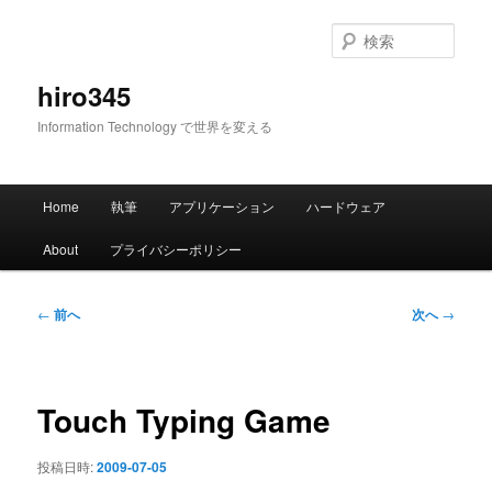
メ
イ
検
ン
索
コ
hiro345
ン
Information Technology で世界を変える
テ
ン
ツ
メ
へ
Home
執筆
アプリケーション
ハードウェア
イ
移
ン
動
About
プライバシーポリシー
メ
ニ
ュ
投
←
前へ
次へ
→
ー
稿
ナ
ビ
ゲ
Touch Typing Game
ー
シ
投稿日時:
2009-07-05
ョ