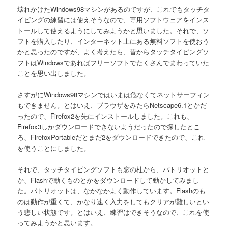
ン
壊れかけたWindows98マシンがあるのですが、これでもタッチタ
イピングの練習には使えそうなので、専用ソフトウェアをインス
トールして使えるようにしてみようかと思いました。それで、ソ
フトを購入したり、インターネット上にある無料ソフトを使おう
かと思ったのですが、よく考えたら、昔からタッチタイピングソ
フトはWindowsであればフリーソフトでたくさんでまわっていた
ことを思い出しました。
さすがにWindows98マシンではいまは危なくてネットサーフィン
もできません。とはいえ、ブラウザをみたらNetscape6.1とかだ
ったので、Firefox2を先にインストールしました。これも、
Firefox3しかダウンロードできないようだったので探したとこ
ろ、FirefoxPortableだとまだ2をダウンロードできたので、これ
を使うことにしました。
それで、タッチタイピングソフトも窓の杜から、パトリオットと
か、Flashで動くものとかをダウンロードして動かしてみまし
た。パトリオットは、なかなかよく動作しています。Flashのも
のは動作が重くて、かなり速く入力をしてもクリアが難しいとい
う悲しい状態です。とはいえ、練習はできそうなので、これを使
ってみようかと思います。