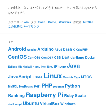
これ以上、入力はやくしてどうするのか、という気もしないでも
ないですが。
カテゴリー:
Win
タグ:
Flash
、
Game
、
Windows
作成者:
hiro345
この投稿のパーマリンク
タグ
Android
Arduino
bash
C
ASUS
Apache
CakePHP
CentOS
Dart
dartlang
CSS
Docker
CentOS6
CentOS7
Java
iPhone
Git
Haskell
Eclipse
HTML
Intel N100
Linux
JavaScript
MTOS
JBoss
Movable Type
PHP
Python
Perl
MySQL
NetBeans
program
Raspberry Pi
Ranking
Scala
Ruby
Ubuntu
VirtualBox
Windows
shell script