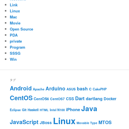
Link
Linux
Mac
Movie
Open Source
PDA
private
Program
SSSG
Win
タグ
Android
Arduino
bash
C
ASUS
Apache
CakePHP
CentOS
Dart
dartlang
CSS
Docker
CentOS6
CentOS7
Java
iPhone
Git
Haskell
Eclipse
HTML
Intel N100
Linux
JavaScript
MTOS
JBoss
Movable Type