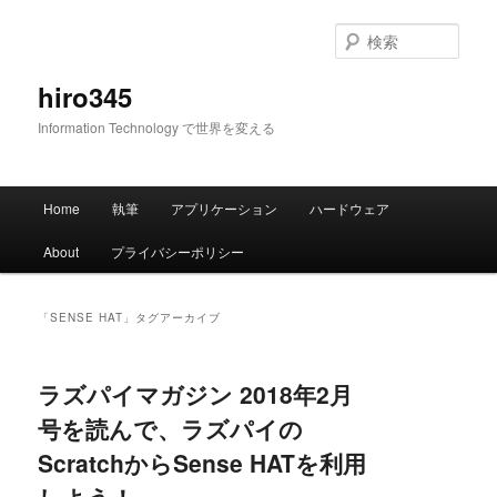
メ
サ
イ
ブ
検
ン
コ
索
コ
ン
hiro345
ン
テ
Information Technology で世界を変える
テ
ン
ン
ツ
ツ
へ
メ
へ
移
Home
執筆
アプリケーション
ハードウェア
イ
移
動
ン
動
About
プライバシーポリシー
メ
ニ
ュ
「
SENSE HAT
」タグアーカイブ
ー
ラズパイマガジン 2018年2月
号を読んで、ラズパイの
ScratchからSense HATを利用
しよう！