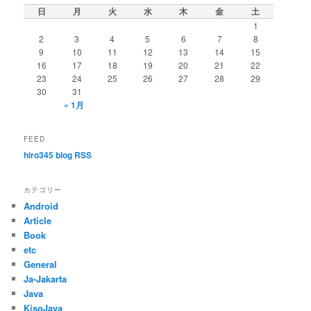
日
月
火
水
木
金
土
1
2
3
4
5
6
7
8
9
10
11
12
13
14
15
16
17
18
19
20
21
22
23
24
25
26
27
28
29
30
31
« 1月
FEED
hiro345 blog RSS
カテゴリー
Android
Article
Book
etc
General
Ja-Jakarta
Java
KisoJava