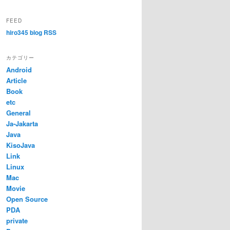
FEED
hiro345 blog RSS
カテゴリー
Android
Article
Book
etc
General
Ja-Jakarta
Java
KisoJava
Link
Linux
Mac
Movie
Open Source
PDA
private