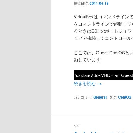
投稿日時:
2011-06-18
VirtualBoxはコマンド
をコマンドラインで起動して
るときはSSHのポートフォワー
ップで接続してコントロール
ここでは、Guest-Cent
動しています。
/usr/bin/VBoxVRDP -s "Gues
続きを読む
→
カテゴリー:
General
|
タグ:
CentOS
タグ