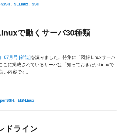
enSSH
、
SELinux
、
SSH
inuxで動くサーバ30種類
年 07月号 [雑誌]
を読みました。特集に「図解 Linuxサーバ
こに掲載されているサーバは「知っておきたいLinuxで
て良い内容です。
penSSH
、
日経Linux
コマンドライン