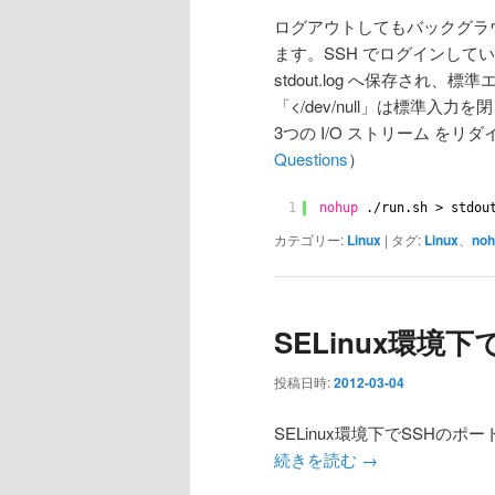
ログアウトしてもバックグラウ
ます。SSH でログインしてい
stdout.log へ保存され、
「</dev/null」は標準
3つの I/O ストリーム を
Questions
）
1
nohup
.
/run
.sh > stdou
カテゴリー:
Linux
|
タグ:
Linux
、
noh
SELinux環境
投稿日時:
2012-03-04
SELinux環境下でSSH
続きを読む
→