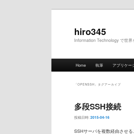
メ
サ
イ
ブ
ン
コ
hiro345
コ
ン
Information Technology 
ン
テ
テ
ン
ン
ツ
メ
ツ
へ
Home
執筆
アプリケー
イ
へ
移
ン
移
動
メ
動
「
OPENSSH
」タグアーカイブ
ニ
ュ
多段SSH接続
ー
投稿日時:
2015-04-16
SSHサーバを複数経由させ