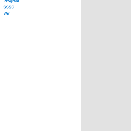
Program
SSSG
Win