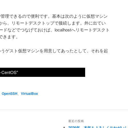
ラインで管理できるので便利です。基本は次のように仮想マシン
から、リモートデスクトップで接続します。外に出てい
ドなどでつなげておけば、localhostへリモートデスクト
できます。
OSというゲスト仮想マシンを用意してあったとして、それを起
t-CentOS"
、
OpenSSH
、
VirtualBox
最近の投稿
2026年、本年もよろしくおねがい