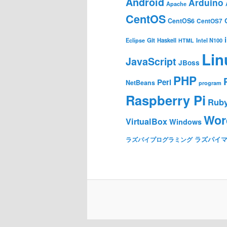
Android
Arduino
Apache
CentOS
CentOS6
CentOS7
Git
Haskell
Eclipse
HTML
Intel N100
Lin
JavaScript
JBoss
PHP
Perl
NetBeans
program
Raspberry Pi
Rub
Wor
VirtualBox
Windows
ラズパイ
ラズパイプログラミング