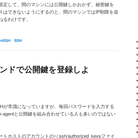
限定して、間のマシンには公開鍵しかおかず、秘密鍵を
スはできないようにするのと、間のマシンではIP制限を追
ねるわけです。
enSSH
、
SSH
idコマンドで公開鍵を登録しよ
SHが常識になっていますが、毎回パスワードを入力する
h-agentと公開鍵を組み合わせている人も多いのではない
トのアカウントの~/.ssh/authorized_keysファイ