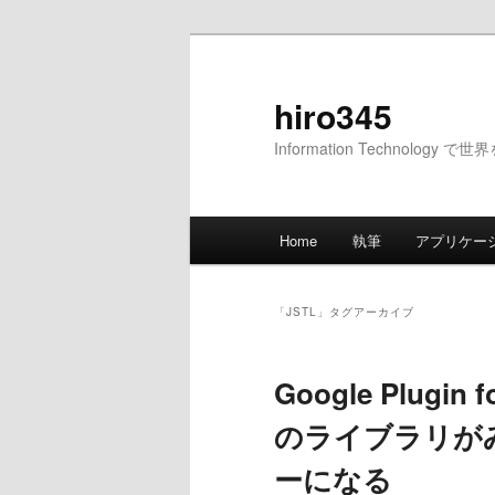
メ
サ
イ
ブ
ン
コ
hiro345
コ
ン
Information Technology 
ン
テ
テ
ン
ン
ツ
メ
ツ
へ
Home
執筆
アプリケー
イ
へ
移
ン
移
動
メ
動
「
JSTL
」タグアーカイブ
ニ
ュ
Google Plugin 
ー
のライブラリが
ーになる