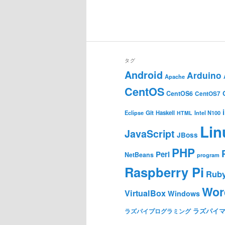
タグ
Android
Arduino
Apache
CentOS
CentOS6
CentOS7
Git
Haskell
Eclipse
HTML
Intel N100
Lin
JavaScript
JBoss
PHP
Perl
NetBeans
program
Raspberry Pi
Rub
Wor
VirtualBox
Windows
ラズパイ
ラズパイプログラミング