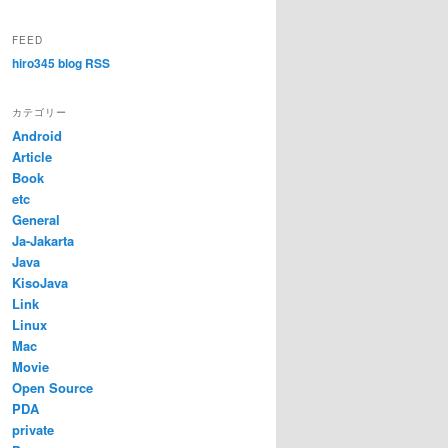
FEED
hiro345 blog RSS
カテゴリー
Android
Article
Book
etc
General
Ja-Jakarta
Java
KisoJava
Link
Linux
Mac
Movie
Open Source
PDA
private