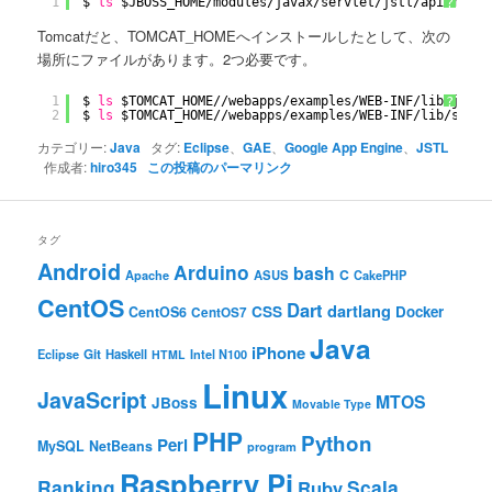
1
$ 
ls
$JBOSS_HOME
/modules/javax/servlet/jstl/api/main/
?
Tomcatだと、TOMCAT_HOMEへインストールしたとして、次の
場所にファイルがあります。2つ必要です。
1
$ 
ls
$TOMCAT_HOME
//webapps/examples/WEB-INF/lib/jstl
.
?
2
$ 
ls
$TOMCAT_HOME
//webapps/examples/WEB-INF/lib/stand
カテゴリー:
Java
タグ:
Eclipse
、
GAE
、
Google App Engine
、
JSTL
作成者:
hiro345
この投稿のパーマリンク
タグ
Android
Arduino
bash
C
ASUS
Apache
CakePHP
CentOS
Dart
dartlang
CSS
Docker
CentOS6
CentOS7
Java
iPhone
Git
Haskell
Eclipse
HTML
Intel N100
Linux
JavaScript
MTOS
JBoss
Movable Type
PHP
Python
Perl
MySQL
NetBeans
program
Raspberry Pi
Ranking
Scala
Ruby