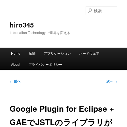
メ
イ
検
ン
索
コ
hiro345
ン
Information Technology で世界を変える
テ
ン
ツ
メ
へ
Home
執筆
アプリケーション
ハードウェア
イ
移
ン
動
About
プライバシーポリシー
メ
ニ
ュ
投
←
前へ
次へ
→
ー
稿
ナ
ビ
ゲ
Google Plugin for Eclipse +
ー
シ
GAEでJSTLのライブラリが
ョ