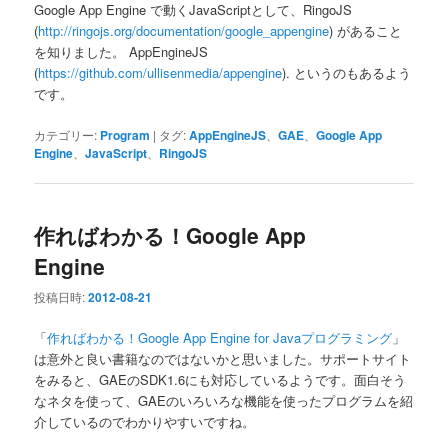
Google App Engine で動くJavaScriptとして、RingoJS
(
http://ringojs.org/documentation/google_appengine
) があること
を知りました。 AppEngineJS
(
https://github.com/ullisenmedia/appengine
). というのもあるよう
です。
カテゴリー:
Program
|
タグ:
AppEngineJS
、
GAE
、
Google App
Engine
、
JavaScript
、
RingoJS
作ればわかる！Google App
Engine
投稿日時:
2012-08-21
「
作ればわかる！Google App Engine for Javaプログラミング
」
は意外と良い書籍なのではないかと思いました。サポートサイト
をみると、GAEのSDK1.6にも対応しているようです。面白そう
なネタを使って、GAEのいろいろな機能を使ったプログラムを紹
介しているのでわかりやすいですね。