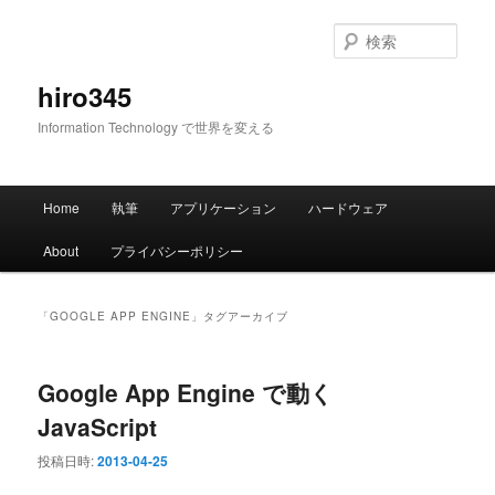
メ
サ
イ
ブ
検
ン
コ
索
コ
ン
hiro345
ン
テ
Information Technology で世界を変える
テ
ン
ン
ツ
ツ
へ
メ
へ
移
Home
執筆
アプリケーション
ハードウェア
イ
移
動
ン
動
About
プライバシーポリシー
メ
ニ
ュ
「
GOOGLE APP ENGINE
」タグアーカイブ
ー
Google App Engine で動く
JavaScript
投稿日時:
2013-04-25