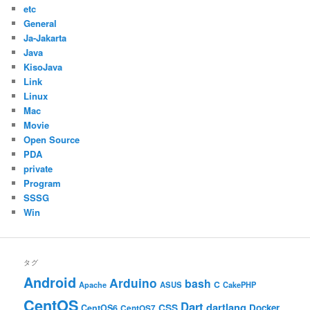
etc
General
Ja-Jakarta
Java
KisoJava
Link
Linux
Mac
Movie
Open Source
PDA
private
Program
SSSG
Win
タグ
Android
Arduino
bash
C
ASUS
Apache
CakePHP
CentOS
Dart
dartlang
CSS
Docker
CentOS6
CentOS7