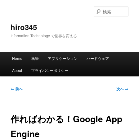
メ
イ
検
ン
索
コ
hiro345
ン
Information Technology で世界を変える
テ
ン
ツ
メ
へ
Home
執筆
アプリケーション
ハードウェア
イ
移
ン
動
About
プライバシーポリシー
メ
ニ
ュ
投
←
前へ
次へ
→
ー
稿
ナ
ビ
ゲ
作ればわかる！Google App
ー
シ
Engine
ョ