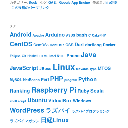
カテゴリー:
Book
タグ:
GAE
、
Google App Engine
作成者:
hiro345
この投稿のパーマリンク
タグ
Android
Arduino
bash
C
ASUS
Apache
CakePHP
CentOS
Dart
dartlang
CSS
Docker
CentOS6
CentOS7
Java
iPhone
Git
Haskell
Eclipse
HTML
Intel N100
Linux
JavaScript
MTOS
JBoss
Movable Type
PHP
Python
Perl
MySQL
NetBeans
program
Raspberry Pi
Ranking
Scala
Ruby
Ubuntu
VirtualBox
Windows
shell script
WordPress
ラズパイ
ラズパイプログラミング
日経Linux
ラズパイマガジン