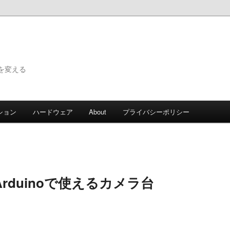
で世界を変える
ション
ハードウェア
About
プライバシーポリシー
iやArduinoで使えるカメラ台