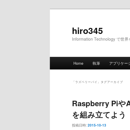
メ
サ
イ
ブ
ン
コ
hiro345
コ
ン
Information Technology 
ン
テ
テ
ン
ン
ツ
メ
ツ
へ
Home
執筆
アプリケー
イ
へ
移
ン
移
動
メ
動
「
ラズベリーパイ
」タグアーカイブ
ニ
ュ
Raspberry P
ー
を組み立てよう
投稿日時:
2015-10-13