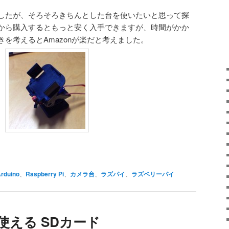
したが、そろそろきちんとした台を使いたいと思って探
から購入するともっと安く入手できますが、時間がかか
を考えるとAmazonが楽だと考えました。
rduino
、
Raspberry Pi
、
カメラ台
、
ラズパイ
、
ラズベリーパイ
i で使える SDカード