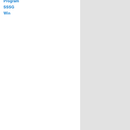
Program
SSSG
Win