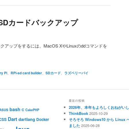
Pi のSDカードバックアップ
ドバックアップをするには、MacOS XやLinuxのddコマンドを
y Pi
、
RPi-sd card builder
、
SDカード
、
ラズベリーパイ
最近の投稿
2026年、本年もよろしくおねがい
bash
C
ASUS
CakePHP
ThinkBook
2025-10-29
Dart
dartlang
CSS
Docker
そろそろ Windows10 から Li
ました
2025-06-28
Java