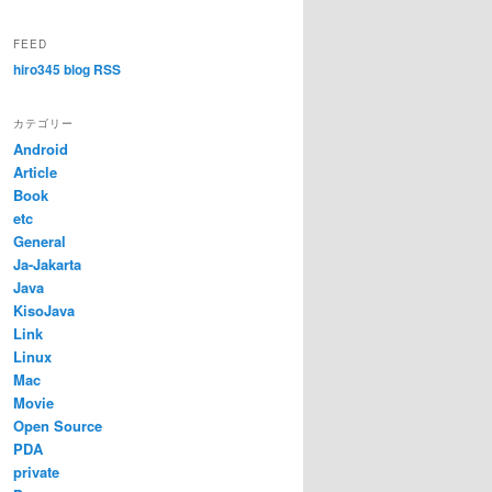
FEED
hiro345 blog RSS
カテゴリー
Android
Article
Book
etc
General
Ja-Jakarta
Java
KisoJava
Link
Linux
Mac
Movie
Open Source
PDA
private