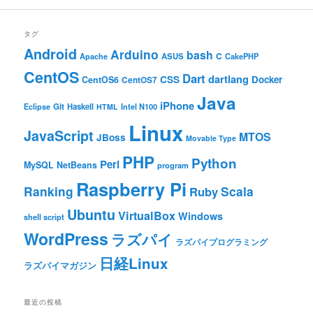
タグ
Android
Arduino
bash
C
ASUS
Apache
CakePHP
CentOS
Dart
dartlang
CSS
Docker
CentOS6
CentOS7
Java
iPhone
Git
Haskell
Eclipse
HTML
Intel N100
Linux
JavaScript
MTOS
JBoss
Movable Type
PHP
Python
Perl
MySQL
NetBeans
program
Raspberry Pi
Ranking
Scala
Ruby
Ubuntu
VirtualBox
Windows
shell script
WordPress
ラズパイ
ラズパイプログラミング
日経Linux
ラズパイマガジン
最近の投稿