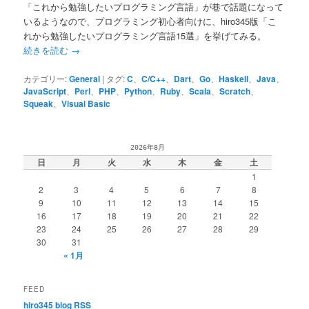
「これから勉強したいプログラミング言語」が巷で話題になって
いるようなので、プログラミング初心者向けに、hiro345版「こ
れから勉強したいプログラミング言語15選」を挙げてみる。
続きを読む
→
カテゴリー:
General
|
タグ:
C
、
C/C++
、
Dart
、
Go
、
Haskell
、
Java
、
JavaScript
、
Perl
、
PHP
、
Python
、
Ruby
、
Scala
、
Scratch
、
Squeak
、
Visual Basic
2026年8月
日
月
火
水
木
金
土
1
2
3
4
5
6
7
8
9
10
11
12
13
14
15
16
17
18
19
20
21
22
23
24
25
26
27
28
29
30
31
« 1月
FEED
hiro345 blog RSS