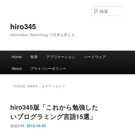
メ
サ
イ
ブ
検
ン
コ
索
コ
ン
hiro345
ン
テ
Information Technology で世界を変える
テ
ン
ン
ツ
ツ
へ
メ
へ
移
Home
執筆
アプリケーション
ハードウェア
イ
移
動
ン
動
About
プライバシーポリシー
メ
ニ
ュ
「
VISUAL BASIC
」タグアーカイブ
ー
hiro345版「これから勉強した
いプログラミング言語15選」
投稿日時:
2012-10-25