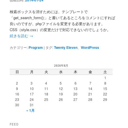
2014-01-24
検索ボックスを消すためには、テンプレートで
「get_search_form();」と書いてあるところをコメントにすれば
良いのですが、phpファイルを変更する必要があります。
CSS（style.css）の変更だけで対応できないのでしょうか。
続きを読む
→
カテゴリー:
Program
|
タグ:
Twenty Eleven
、
WordPress
2026年8月
日
月
火
水
木
金
土
1
2
3
4
5
6
7
8
9
10
11
12
13
14
15
16
17
18
19
20
21
22
23
24
25
26
27
28
29
30
31
« 1月
FEED