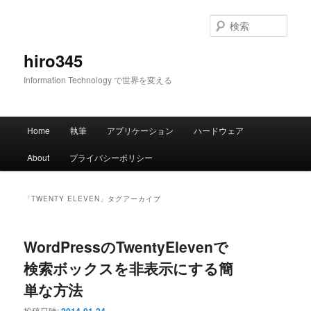
メ
サ
イ
ブ
検
ン
コ
索
コ
ン
hiro345
ン
テ
Information Technology で世界を変える
テ
ン
ン
ツ
ツ
へ
メ
へ
移
Home
執筆
アプリケーション
ハードウェア
イ
移
動
ン
動
About
プライバシーポリシー
メ
ニ
ュ
「
TWENTY ELEVEN
」タグアーカイブ
ー
WordPressのTwentyElevenで
検索ボックスを非表示にする簡
単な方法
投稿日時: