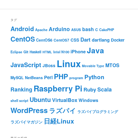
タグ
Android
Arduino
bash
C
ASUS
Apache
CakePHP
CentOS
Dart
dartlang
CSS
Docker
CentOS6
CentOS7
Java
iPhone
Git
Haskell
Eclipse
HTML
Intel N100
Linux
JavaScript
MTOS
JBoss
Movable Type
PHP
Python
Perl
MySQL
NetBeans
program
Raspberry Pi
Ranking
Scala
Ruby
Ubuntu
VirtualBox
Windows
shell script
WordPress
ラズパイ
ラズパイプログラミング
日経Linux
ラズパイマガジン