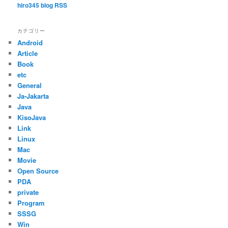
hiro345 blog RSS
カテゴリー
Android
Article
Book
etc
General
Ja-Jakarta
Java
KisoJava
Link
Linux
Mac
Movie
Open Source
PDA
private
Program
SSSG
Win