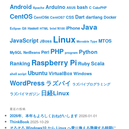
Android
Arduino
bash
C
ASUS
Apache
CakePHP
CentOS
Dart
dartlang
CSS
Docker
CentOS6
CentOS7
Java
iPhone
Git
Haskell
Eclipse
HTML
Intel N100
Linux
JavaScript
MTOS
JBoss
Movable Type
PHP
Python
Perl
MySQL
NetBeans
program
Raspberry Pi
Ranking
Scala
Ruby
Ubuntu
VirtualBox
Windows
shell script
WordPress
ラズパイ
ラズパイプログラミング
日経Linux
ラズパイマガジン
最近の投稿
2026年、本年もよろしくおねがいします
2026-01-01
ThinkBook
2025-10-29
そろそろ Windows10 から Linux へ乗り換える準備する時期に