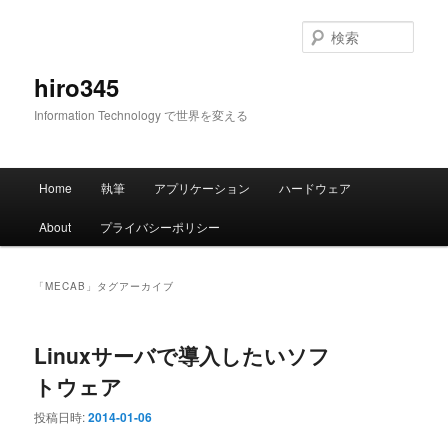
メ
サ
イ
ブ
検
ン
コ
索
コ
ン
hiro345
ン
テ
Information Technology で世界を変える
テ
ン
ン
ツ
ツ
へ
メ
へ
移
Home
執筆
アプリケーション
ハードウェア
イ
移
動
ン
動
About
プライバシーポリシー
メ
ニ
ュ
「
MECAB
」タグアーカイブ
ー
Linuxサーバで導入したいソフ
トウェア
投稿日時:
2014-01-06