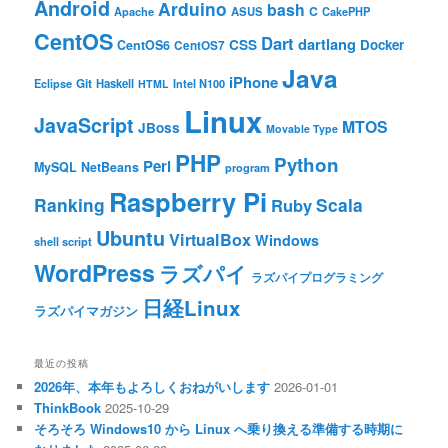
Android
Arduino
bash
C
ASUS
Apache
CakePHP
CentOS
Dart
dartlang
CSS
Docker
CentOS6
CentOS7
Java
iPhone
Git
Haskell
Eclipse
HTML
Intel N100
Linux
JavaScript
MTOS
JBoss
Movable Type
PHP
Python
Perl
MySQL
NetBeans
program
Raspberry Pi
Ranking
Scala
Ruby
Ubuntu
VirtualBox
Windows
shell script
WordPress
ラズパイ
ラズパイプログラミング
日経Linux
ラズパイマガジン
最近の投稿
2026年、本年もよろしくおねがいします
2026-01-01
ThinkBook
2025-10-29
そろそろ Windows10 から Linux へ乗り換える準備する時期に