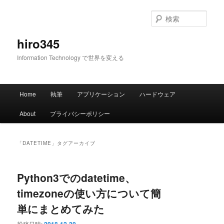
メ
サ
イ
ブ
検
ン
コ
索
コ
ン
hiro345
ン
テ
Information Technology で世界を変える
テ
ン
ン
ツ
ツ
へ
メ
へ
移
Home
執筆
アプリケーション
ハードウェア
イ
移
動
ン
動
About
プライバシーポリシー
メ
ニ
ュ
「
DATETIME
」タグアーカイブ
ー
Python3でのdatetime、
timezoneの使い方について簡
単にまとめてみた
投稿日時: