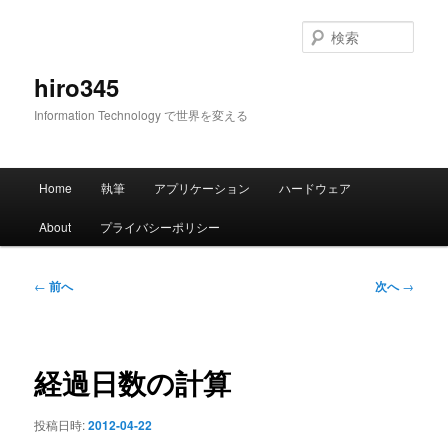
メ
イ
検
ン
索
コ
hiro345
ン
Information Technology で世界を変える
テ
ン
ツ
メ
へ
Home
執筆
アプリケーション
ハードウェア
イ
移
ン
動
About
プライバシーポリシー
メ
ニ
ュ
投
←
前へ
次へ
→
ー
稿
ナ
ビ
ゲ
経過日数の計算
ー
シ
投稿日時:
2012-04-22
ョ