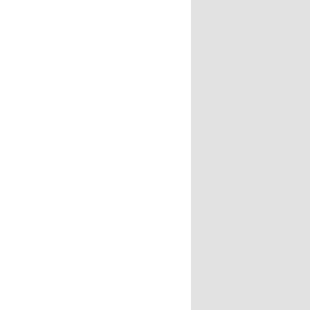
;
;
;