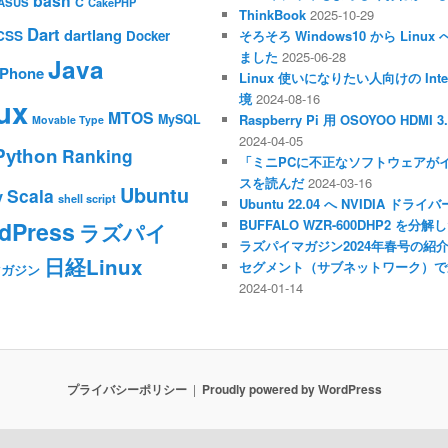
bash
C
ASUS
CakePHP
ThinkBook
2025-10-29
Dart
dartlang
CSS
Docker
そろそろ Windows10 から Li
ました
2025-06-28
Java
iPhone
Linux 使いになりたい人向けの Inte
境
2024-08-16
ux
MTOS
MySQL
Raspberry Pi 用 OSOYOO HDM
Movable Type
2024-04-05
Python
Ranking
「ミニPCに不正なソフトウェアが
スを読んだ
2024-03-16
Ubuntu
Scala
y
shell script
Ubuntu 22.04 へ NVIDIA ド
dPress
BUFFALO WZR-600DHP2 を
ラズパイ
ラズパイマガジン2024年春号の紹
日経Linux
セグメント（サブネットワーク）で
マガジン
2024-01-14
プライバシーポリシー
Proudly powered by WordPress