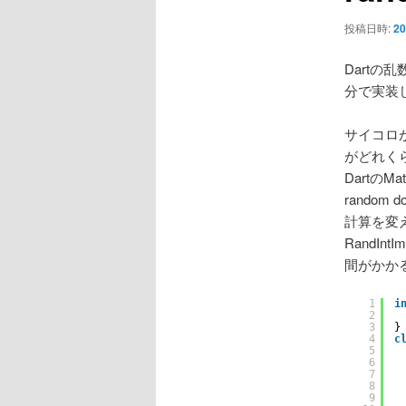
ョ
ン
投稿日時:
20
Dartの
分で実装
サイコロ
がどれくらい
DartのMa
random d
計算を変え
RandInt
間がかか
1
i
2
3
}
4
c
5
6
7
8
9