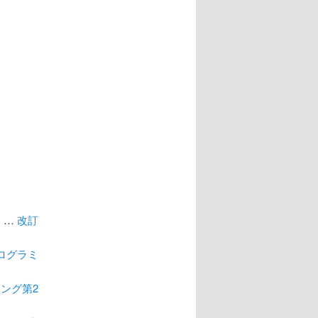
 …
改訂
ログラミ
ミング第2