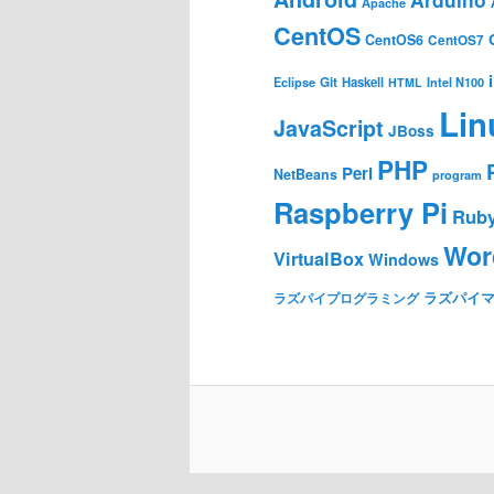
Apache
CentOS
CentOS6
CentOS7
Git
Haskell
Eclipse
HTML
Intel N100
Lin
JavaScript
JBoss
PHP
Perl
NetBeans
program
Raspberry Pi
Rub
Wor
VirtualBox
Windows
ラズパイ
ラズパイプログラミング