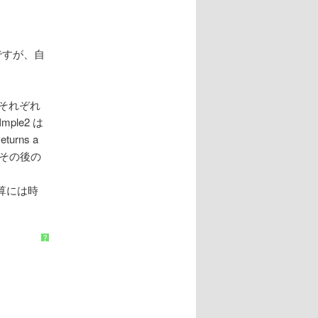
うですが、自
、それぞれ
ple2 は
urns a
てから、その後の
 の計算には時
?