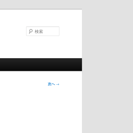
検
索
次へ
→