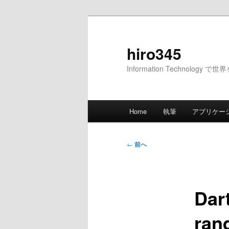
メ
イ
ン
hiro345
コ
Information Technology 
ン
テ
ン
メ
ツ
Home
執筆
アプリケー
イ
へ
ン
移
メ
投
動
←
前へ
ニ
稿
ュ
ナ
ー
ビ
Dar
ゲ
ー
ran
シ