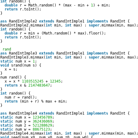
int
random() {
double
r = Math.random() * (max - min + 
1
) + min;
return
r.toInt();
}
lass
RandIntImple2 
extends
RandIntImple1 
implements
RandInt {
RandIntImple2.minmax(
int
min, 
int
max) : 
super
.minmax(min, max)
int
random() {
double
r = min + (Math.random() * max).floor();
return
r.toInt();
}
/ rand
lass
RandIntImple3 
extends
RandIntImple1 
implements
RandInt {
RandIntImple3.minmax(
int
min, 
int
max) : 
super
.minmax(min, max)
static
num x = 
1
;
void
srand(num s) {
x = s;
}
num rand() {
x = x * 
1103515245
+ 
12345
;
return
x & 
2147483647
; 
}
int
random() {
num r = rand();
return
(min + r) % max + min;
}
lass
RandIntImple4 
extends
RandIntImple1 
implements
RandInt {
static
num x = 
123456789
;
static
num y = 
362436069
;
static
num z = 
521288629
;
static
num w = 
88675123
; 
RandIntImple4.minmax(
int
min, 
int
max) : 
super
.minmax(min, max)
void
seed(num x0, num y0, num z0, num w0) {