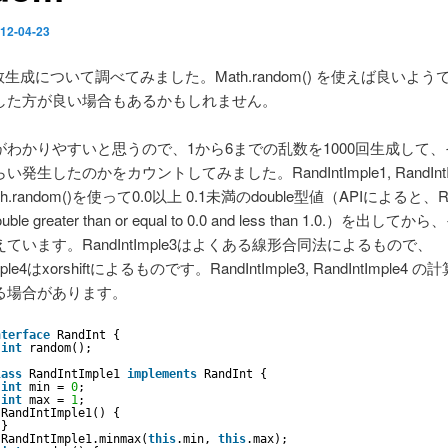
12-04-23
乱数生成について調べてみました。Math.random() を使えば良いよ
した方が良い場合もあるかもしれません。
がわかりやすいと思うので、1から6までの乱数を1000回生成して
発生したのかをカウントしてみました。RandIntImple1, RandIntIm
th.random()を使って0.0以上 0.1未満のdouble型値（APIによると、Ret
ouble greater than or equal to 0.0 and less than 1.0.）を出し
ています。RandIntImple3はよくある線形合同法によるもので、
Imple4はxorshiftによるものです。RandIntImple3, RandIntImple4
る場合があります。
nterface
RandInt {
int
random();
lass
RandIntImple1 
implements
RandInt {
int
min = 
0
;
int
max = 
1
;
RandIntImple1() {
}
RandIntImple1.minmax(
this
.min, 
this
.max);