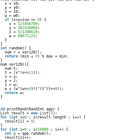
x = x0;
y = y0;
z = z0;
w = w0;
if
(x+y+z+w <= 
0
) {
x = 
123456789
;
y = 
362436069
;
z = 
521288629
;
w = 
88675123
; 
}
}
int
random() {
num r = xor128();
return
(min + r) % max + min;
}
num xor128(){ 
num t; 
t = (x^(x<<
11
));
x = y;
y = z;
z = w;
w = (w^(w>>
19
))^(t^(t>>
8
));
return
w; 
}
oid
printRand(RandInt app) {
List result = 
new
List(
7
);
for
(
int
i=
0
; i<result.length ; i++) {
result[i] = 
0
;
}
for
(
int
i=
0
; i<
10000
; i++) {
int
x = app.random();
result[x]++;