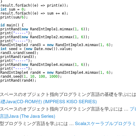
}
result.forEach((e) => print(e));
int
sum = 
0
;
result.forEach((e) => sum += e);
print(sum/
6
);
oid
main() {
printRand(
new
RandIntImple1.minmax(
1
, 
6
));
print(
"-----"
);
printRand(
new
RandIntImple2.minmax(
1
, 
6
));
print(
"-----"
);
RandIntImple3 rand3 = 
new
RandIntImple3.minmax(
1
, 
6
);
int
seed = (
new
Date.now()).value;
rand3.srand(seed);
printRand(rand3);
print(
"-----"
);
printRand(
new
RandIntImple4.minmax(
1
, 
6
));
print(
"-----"
);
RandIntImple4 rand4 = 
new
RandIntImple4.minmax(
1
, 
6
);
rand4.seed(
1
, 
10
, 
100
, 
1000
);
printRand(rand4);
スベースのオブジェクト指向プログラミング言語の基礎を学ぶには
礎Java(CD-ROM付) (IMPRESS KISO SERIES)
スベースのオブジェクト指向プログラミング言語を学ぶには …
プ
語Java (The Java Series)
型プログラミング言語を学ぶには …
Scalaスケーラブルプログラ