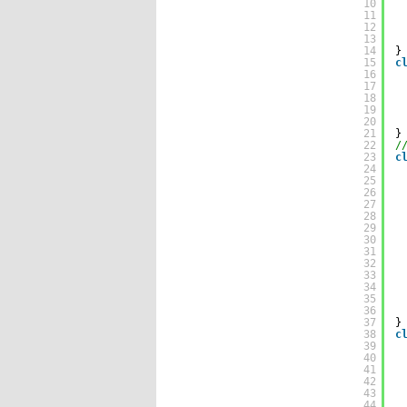
10
11
12
13
14
}
15
c
16
17
18
19
20
21
}
22
/
23
c
24
25
26
27
28
29
30
31
32
33
34
35
36
37
}
38
c
39
40
41
42
43
44