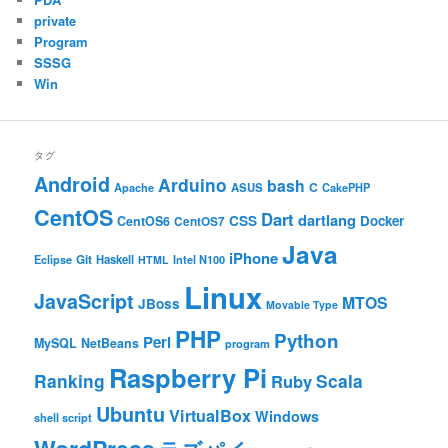
private
Program
SSSG
Win
タグ
Android
Arduino
bash
C
ASUS
Apache
CakePHP
CentOS
Dart
dartlang
CSS
Docker
CentOS6
CentOS7
Java
iPhone
Git
Haskell
Eclipse
HTML
Intel N100
Linux
JavaScript
MTOS
JBoss
Movable Type
PHP
Python
Perl
MySQL
NetBeans
program
Raspberry Pi
Ranking
Scala
Ruby
Ubuntu
VirtualBox
Windows
shell script