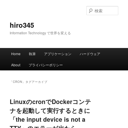
メ
サ
イ
ブ
検
ン
コ
索
コ
ン
hiro345
ン
テ
Information Technology で世界を変える
テ
ン
ン
ツ
ツ
へ
メ
へ
移
Home
執筆
アプリケーション
ハードウェア
イ
移
動
ン
動
About
プライバシーポリシー
メ
ニ
ュ
「
CRON
」タグアーカイブ
ー
LinuxのcronでDockerコンテ
ナを起動して実行するときに
「the input device is not a
TTY」のエラーが出たら