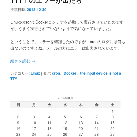
投稿日時:
2018-12-30
LinuxのcronでDockerコンテナを起動して実行させていたのです
が、うまく実行されていないようで気になっていました。
ということで、エラーを確認したのですが、cronのログには何も
出ないのですよね。メールの方にエラーは出力されています。
続きを読む
→
カテゴリー:
Linux
|
タグ:
cron
、
Docker
、
the input device is not a
TTY
2026年8月
日
月
火
水
木
金
土
1
2
3
4
5
6
7
8
9
10
11
12
13
14
15
16
17
18
19
20
21
22
23
24
25
26
27
28
29