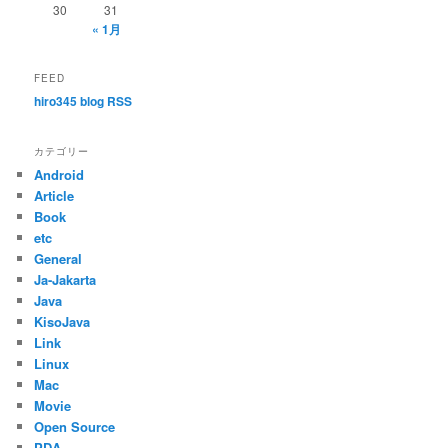
30
31
« 1月
FEED
hiro345 blog RSS
カテゴリー
Android
Article
Book
etc
General
Ja-Jakarta
Java
KisoJava
Link
Linux
Mac
Movie
Open Source
PDA