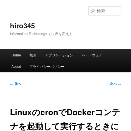
メ
イ
検
ン
索
コ
hiro345
ン
Information Technology で世界を変える
テ
ン
ツ
メ
へ
Home
執筆
アプリケーション
ハードウェア
イ
移
ン
動
About
プライバシーポリシー
メ
ニ
ュ
投
←
前へ
次へ
→
ー
稿
ナ
ビ
ゲ
LinuxのcronでDockerコンテ
ー
シ
ナを起動して実行するときに
ョ