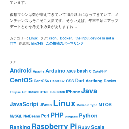
ています。
仮想マシンは数が増えてきていて10台以上になってきていて、メ
ンテナンスもそこそこ大変です。そういえば、年末年始にアップ
デートとかを考える必要がありますね…
カテゴリー:
Linux
タグ:
cron
、
Docker
、
the input device is not a
TTY
作成者:
hiro345
この投稿のパーマリンク
タグ
Android
Arduino
bash
C
ASUS
Apache
CakePHP
CentOS
Dart
dartlang
CSS
Docker
CentOS6
CentOS7
Java
iPhone
Git
Haskell
Eclipse
HTML
Intel N100
Linux
JavaScript
MTOS
JBoss
Movable Type
PHP
Python
Perl
MySQL
NetBeans
program
Raspberry Pi
Ranking
Scala
Ruby