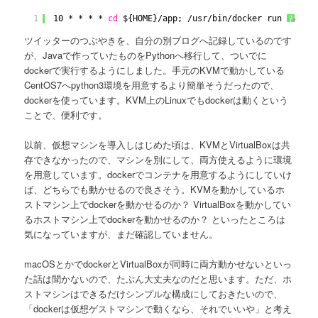
1
10 * * * * 
cd
${HOME}
/app
; 
/usr/bin/docker
run -
v
$(
p
?
ツイッターのつぶやきを、自分の別ブログへ記録しているのです
が、Javaで作っていたものをPythonへ移行して、ついでに
dockerで実行するようにしました。手元のKVMで動かしている
CentOS7へpython3環境を用意するより簡単そうだったので、
dockerを使っています。KVM上のLinuxでもdockerは動くという
ことで、便利です。
以前、仮想マシンを導入しはじめた頃は、KVMとVirtualBoxは共
存できなかったので、マシンを別にして、両方使えるように環境
を用意しています。dockerでコンテナを用意するようにしていけ
ば、どちらでも動かせるので良さそう。KVMを動かしているホ
ストマシン上でdockerを動かせるのか？ VirtualBoxを動かしてい
るホストマシン上でdockerを動かせるのか？ といったところは
気になっていますが、まだ確認していません。
macOSとかでdockerとVirtualBoxが同時に両方動かせないといっ
た話は聞かないので、たぶん大丈夫なのだと思います。ただ、ホ
ストマシンはできるだけシンプルな構成にしておきたいので、
「dockerは仮想ゲストマシンで動くなら、それでいいや」と考え