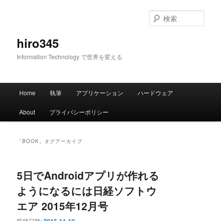
メ
サ
イ
ブ
検
ン
コ
索
コ
ン
hiro345
ン
テ
Information Technology で世界を変える
テ
ン
ン
ツ
ツ
へ
メ
へ
移
Home
執筆
アプリケーション
ハードウェア
イ
移
動
ン
動
About
プライバシーポリシー
メ
ニ
ュ
「
BOOK
」タグアーカイブ
ー
5日でAndroidアプリが作れる
ようになるには日経ソフトウ
エア 2015年12月号
投稿日時: