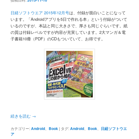
2015-11-10
日経ソフトウエア 2015年12月号
は、付録が面白いことになって
います。「Androidアプリを5日で作れる本」という付録がついて
いるのですが、本誌と同じ大きさで、厚さも同じぐらいです。紙
の質は付録レベルですが内容が充実しています。2大マンガ＆電
子書籍10冊（PDF）のCDもついていて、お得です。
続きを読む
→
カテゴリー:
Android
、
Book
|
タグ:
Android
、
Book
、
日経ソフトウエ
ア