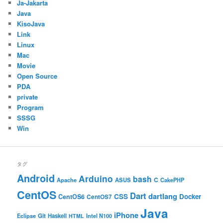
Ja-Jakarta
Java
KisoJava
Link
Linux
Mac
Movie
Open Source
PDA
private
Program
SSSG
Win
タグ
Android
Arduino
bash
C
ASUS
Apache
CakePHP
CentOS
Dart
dartlang
CSS
Docker
CentOS6
CentOS7
Java
iPhone
Git
Haskell
Eclipse
HTML
Intel N100