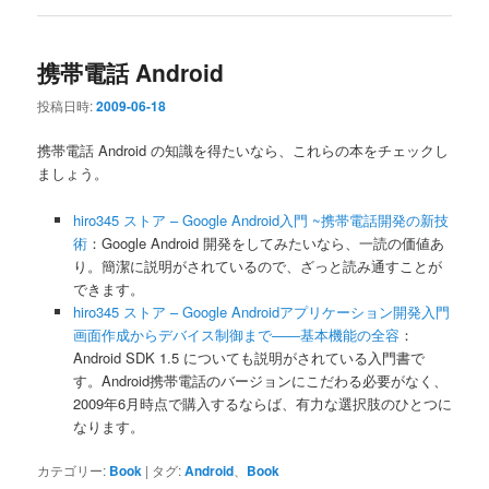
携帯電話 Android
投稿日時:
2009-06-18
携帯電話 Android の知識を得たいなら、これらの本をチェックし
ましょう。
hiro345 ストア – Google Android入門 ~携帯電話開発の新技
術
：Google Android 開発をしてみたいなら、一読の価値あ
り。簡潔に説明がされているので、ざっと読み通すことが
できます。
hiro345 ストア – Google Androidアプリケーション開発入門
画面作成からデバイス制御まで――基本機能の全容
：
Android SDK 1.5 についても説明がされている入門書で
す。Android携帯電話のバージョンにこだわる必要がなく、
2009年6月時点で購入するならば、有力な選択肢のひとつに
なります。
カテゴリー:
Book
|
タグ:
Android
、
Book