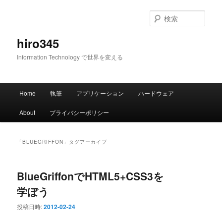
メ
サ
イ
ブ
検
ン
コ
索
コ
ン
hiro345
ン
テ
Information Technology で世界を変える
テ
ン
ン
ツ
ツ
へ
メ
へ
移
Home
執筆
アプリケーション
ハードウェア
イ
移
動
ン
動
About
プライバシーポリシー
メ
ニ
ュ
「
BLUEGRIFFON
」タグアーカイブ
ー
BlueGriffonでHTML5+CSS3を
学ぼう
投稿日時:
2012-02-24