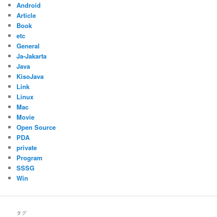
Android
Article
Book
etc
General
Ja-Jakarta
Java
KisoJava
Link
Linux
Mac
Movie
Open Source
PDA
private
Program
SSSG
Win
タグ