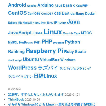
Android
Arduino
bash
C
ASUS
Apache
CakePHP
CentOS
Dart
dartlang
CSS
Docker
CentOS6
CentOS7
Java
iPhone
Git
Haskell
Eclipse
HTML
Intel N100
Linux
JavaScript
MTOS
JBoss
Movable Type
PHP
Python
Perl
MySQL
NetBeans
program
Raspberry Pi
Ranking
Scala
Ruby
Ubuntu
VirtualBox
Windows
shell script
WordPress
ラズパイ
ラズパイプログラミング
日経Linux
ラズパイマガジン
最近の投稿
2026年、本年もよろしくおねがいします
2026-01-01
ThinkBook
2025-10-29
そろそろ Windows10 から Linux へ乗り換える準備する時期に