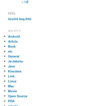
« 1月
FEED
hiro345 blog RSS
カテゴリー
Android
Article
Book
etc
General
Ja-Jakarta
Java
KisoJava
Link
Linux
Mac
Movie
Open Source
PDA
private