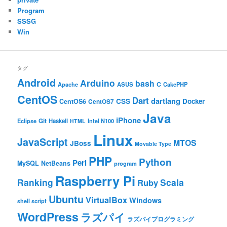
Program
SSSG
Win
タグ
Android
Arduino
bash
C
ASUS
Apache
CakePHP
CentOS
Dart
dartlang
CSS
Docker
CentOS6
CentOS7
Java
iPhone
Git
Haskell
Eclipse
HTML
Intel N100
Linux
JavaScript
MTOS
JBoss
Movable Type
PHP
Python
Perl
MySQL
NetBeans
program
Raspberry Pi
Ranking
Scala
Ruby
Ubuntu
VirtualBox
Windows
shell script
WordPress
ラズパイ
ラズパイプログラミング