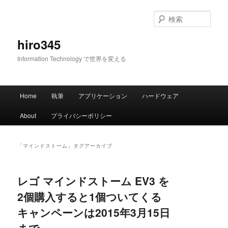
メ
サ
イ
ブ
検
ン
コ
索
コ
ン
hiro345
ン
テ
Information Technology で世界を変える
テ
ン
ン
ツ
ツ
へ
メ
へ
移
Home
執筆
アプリケーション
ハードウェア
イ
移
動
ン
動
About
プライバシーポリシー
メ
ニ
ュ
「
マインドストーム
」タグアーカイブ
ー
レゴ マインドストーム EV3 を
2個購入すると1個ついてくる
キャンペーンは2015年3月15日
まで