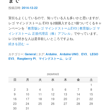
投稿日時:
2014-12-22
宣伝もよくしているので、知っている人も多いかと思いますが、
レゴ マインドストーム EV3 を2個購入すると1個ついてくるキャ
ンペーンを「
教育版レゴ マインドストームEV3 | 教育版レゴ マ
インドストーム 正規代理店（株）アフレル
」でやっています。
レゴが好きな人は是非欲しいところですよね。
続きを読む
→
カテゴリー:
General
|
タグ:
Arduino
、
Arduino UNO
、
EV3
、
LEGO
EV3
、
Raspberry Pi
、
マインドストーム
、
レゴ
2026年8月
日
月
火
水
木
金
土
1
2
3
4
5
6
7
8
9
10
11
12
13
14
15
16
17
18
19
20
21
22
23
24
25
26
27
28
29
30
31