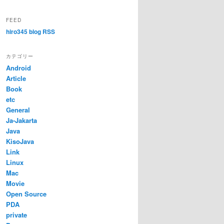
FEED
hiro345 blog RSS
カテゴリー
Android
Article
Book
etc
General
Ja-Jakarta
Java
KisoJava
Link
Linux
Mac
Movie
Open Source
PDA
private