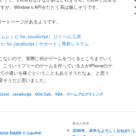
ですが、WindowｓAPIをたたく系は厳しそうです。
のサポートページがあるようです。
ピ for JavaScript』 ひぐぺん工房
for JavaScript｜サポート｜秀和システム
こないので、実際に何かゲームをつくるところまでいく
こういうフリーのゲームを作っている人がiPhoneのゲ
を作って小遣いを稼ぐということもありそうだなぁ、と思う
変そうだと思いました。
Excel
、
JavaScript
、
OOo Calc
、
VBA
、
ゲームプログラミング
最近の投稿
2026年、本年もよろしくおねがい
bash
C
ASUS
CakePHP