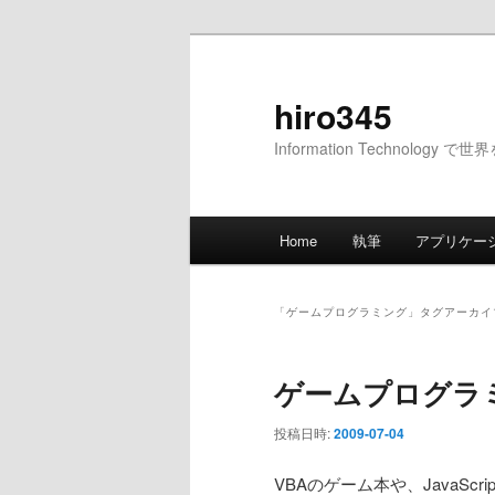
メ
サ
イ
ブ
ン
コ
hiro345
コ
ン
Information Technology 
ン
テ
テ
ン
ン
ツ
メ
ツ
へ
Home
執筆
アプリケー
イ
へ
移
ン
移
動
メ
動
「
ゲームプログラミング
」タグアーカイ
ニ
ュ
ゲームプログラ
ー
投稿日時:
2009-07-04
VBAのゲーム本や、JavaS