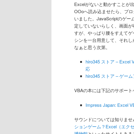
Excelがないと動かすこと
OOoへ読み込ませたら、プロ
いました。JavaScriptの
定していないらしく、画面が
すが、やっぱり腰をすえてゲ
シンを一台用意して、それし
なぁと思う次第。
hiro345 ストア – Exc
応
hiro345 ストア – ゲーム
VBAの本には下記のサポー
Impress Japan: Exc
サウンドについては知りませ
ションゲーム？Excel（エ
博物館
といったサイトもあるそ