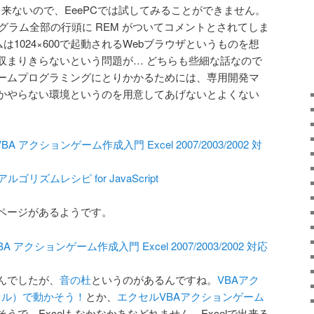
が出来ないので、EeePCでは試してみることができません。
グラム全部の行頭に REM がついてコメントとされてしま
ゲームは1024×600で起動されるWebブラウザというものを想
収まりきらないという問題が… どちらも些細な話なので
ームプログラミングにとりかかるためには、専用開発マ
かやらない環境というのを用意してあげないとよくない
el VBA アクションゲーム作成入門 Excel 2007/2003/2002 対
アルゴリズムレシピ for JavaScript
トページがあるようです。
el VBA アクションゲーム作成入門 Excel 2007/2003/2002 対応
んでしたが、
音の杜
というのがあるんですね。
VBAアク
クセル）で動かそう！
とか、
エクセルVBAアクションゲーム
うで、Excelもなかなかあなどれません。Excelで出来る