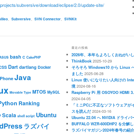
projects/subversive/download/eclipse/2.0/update-site/
lileo
、
Subversive
、
SVN Connector
、
SVNKit
最近の投稿
2026年、本年もよろしくおねがい
bash
C
ASUS
CakePHP
ThinkBook
2025-10-29
Dart
dartlang
CSS
Docker
そろそろ Windows10 から Li
ました
2025-06-28
Java
iPhone
Linux 使いになりたい人向けの Inte
境
2024-08-16
ux
MTOS
MySQL
Raspberry Pi 用 OSOYOO HDM
Movable Type
2024-04-05
Python
Ranking
「ミニPCに不正なソフトウェアが
スを読んだ
2024-03-16
Ubuntu
Scala
y
shell script
Ubuntu 22.04 へ NVIDIA ド
dPress
BUFFALO WZR-600DHP2 を
ラズパイ
ラズパイマガジン2024年春号の紹