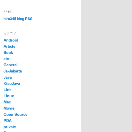
FEED
hiro345 blog RSS
カテゴリー
Android
Article
Book
etc
General
Ja-Jakarta
Java
KisoJava
Link
Linux
Mac
Movie
Open Source
PDA
private