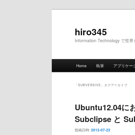
メ
サ
イ
ブ
ン
コ
hiro345
コ
ン
Information Technology 
ン
テ
テ
ン
ン
ツ
メ
ツ
へ
Home
執筆
アプリケー
イ
へ
移
ン
移
動
メ
動
「
SUBVERSIVE
」タグアーカイブ
ニ
ュ
Ubuntu12.04にお
ー
Subclipse と Su
投稿日時:
2012-07-22