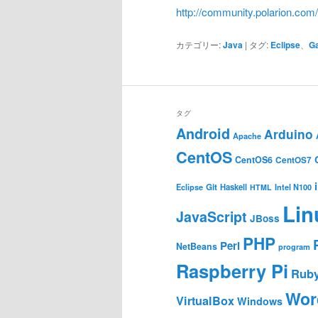
http://community.polarion.com/
カテゴリー:
Java
|
タグ:
Eclipse
、
Ga
タグ
Android
Arduino
Apache
CentOS
CentOS6
CentOS7
Git
Haskell
Eclipse
HTML
Intel N100
Lin
JavaScript
JBoss
PHP
Perl
NetBeans
program
Raspberry Pi
Rub
Wor
VirtualBox
Windows