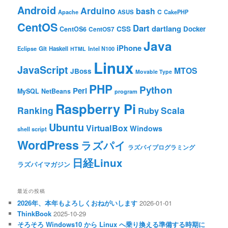
Android
Arduino
bash
C
ASUS
Apache
CakePHP
CentOS
Dart
dartlang
CSS
Docker
CentOS6
CentOS7
Java
iPhone
Git
Haskell
Eclipse
HTML
Intel N100
Linux
JavaScript
MTOS
JBoss
Movable Type
PHP
Python
Perl
MySQL
NetBeans
program
Raspberry Pi
Ranking
Scala
Ruby
Ubuntu
VirtualBox
Windows
shell script
WordPress
ラズパイ
ラズパイプログラミング
日経Linux
ラズパイマガジン
最近の投稿
2026年、本年もよろしくおねがいします
2026-01-01
ThinkBook
2025-10-29
そろそろ Windows10 から Linux へ乗り換える準備する時期に