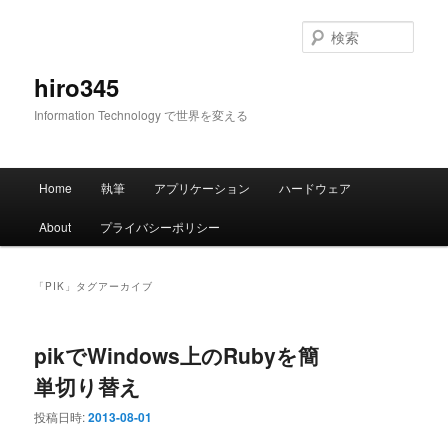
メ
サ
イ
ブ
検
ン
コ
索
コ
ン
hiro345
ン
テ
Information Technology で世界を変える
テ
ン
ン
ツ
ツ
へ
メ
へ
移
Home
執筆
アプリケーション
ハードウェア
イ
移
動
ン
動
About
プライバシーポリシー
メ
ニ
ュ
「
PIK
」タグアーカイブ
ー
pikでWindows上のRubyを簡
単切り替え
投稿日時:
2013-08-01