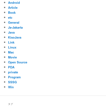
Android
Article
Book
etc
General
Ja-Jakarta
Java
KisoJava
Link
Linux
Mac
Movie
Open Source
PDA
private
Program
SSSG
Win
タグ