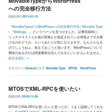
MovableTypeからWordPress
への完全移行方法
投稿日時:
2011-01-15
「
MovableTypeからWordPressへの完全移行方法 | Movable Type
| 『Weblogy』
」というページを見つけました。記事投稿時に、
リッチテキストとか改行変換とか指定されている情報まで引き継
げるのかどうか、というあたりが気になりますが、なんとかなる
のでしょうねぇ。覚えておこうと思います。WordPressについて
興味のある方がは関連書籍を読んでみるといいかもしれません。
続きを読む
→
カテゴリー:
General
|
タグ:
Movable Type
、
MTOS
、
WordPress
MTOSでXML-RPCを使いたい
投稿日時:
2010-11-26
MTOSでXML-RPCを使いたいと思ったが、うまく認識してくれな
い。CentOSなのだが、SOAP::Lite のインストールがうまくでき