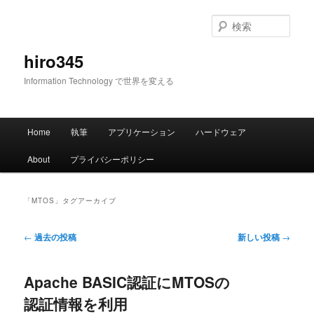
メ
サ
イ
ブ
検
ン
コ
索
コ
ン
hiro345
ン
テ
Information Technology で世界を変える
テ
ン
ン
ツ
ツ
へ
メ
へ
移
Home
執筆
アプリケーション
ハードウェア
イ
移
動
ン
動
About
プライバシーポリシー
メ
ニ
ュ
「
MTOS
」タグアーカイブ
ー
投
←
過去の投稿
新しい投稿
→
稿
ナ
Apache BASIC認証にMTOSの
ビ
ゲ
認証情報を利用
ー