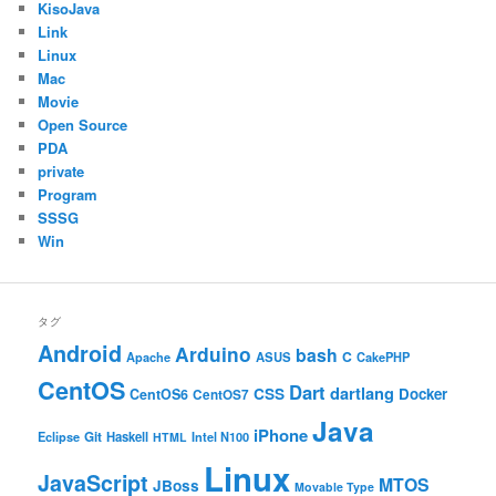
KisoJava
Link
Linux
Mac
Movie
Open Source
PDA
private
Program
SSSG
Win
タグ
Android
Arduino
bash
C
ASUS
Apache
CakePHP
CentOS
Dart
dartlang
CSS
Docker
CentOS6
CentOS7
Java
iPhone
Git
Haskell
Eclipse
HTML
Intel N100
Linux
JavaScript
MTOS
JBoss
Movable Type