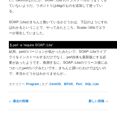
ていないようだ。リポジトリはdagのものを追加して使ってい
る。
SOAP::Liteがきちんと動いているかどうかは、下記のようにすれ
ばわかるということで、やってみたところ、Scalar::Utilsでエラ
ーが発生していました。
$ perl -e 'require SOAP::Lite'
結局、perlのバージョンが低かったみたいで、SOAP::Liteライブ
ラリをインストールするだけでなく、perl自体も最新版にする必
要があったようです。推測するに、SOAP::Liteのリリース後にみ
つかったperlのバグみたいです。きちんと調べたわけではないの
で、本当かどうかはわかりませんが…
カテゴリー:
Program
|
タグ:
CentOS
、
MTOS
、
Perl
、
SQL::Lite
投
←
過去の投稿
新しい投稿
→
稿
ナ
ビ