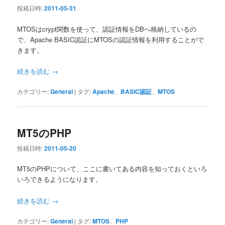
シ
投稿日時:
2011-05-31
ョ
ン
MTOSはcrypt関数を使って、認証情報をDBへ格納しているの
で、Apache BASIC認証にMTOSの認証情報を利用することがで
きます。
続きを読む
→
カテゴリー:
General
|
タグ:
Apache
、
BASIC認証
、
MTOS
MT5のPHP
投稿日時:
2011-05-20
MT5のPHPについて、ここに書いてある内容を知っておくといろ
いろできるようになります。
続きを読む
→
カテゴリー:
General
|
タグ:
MTOS
、
PHP