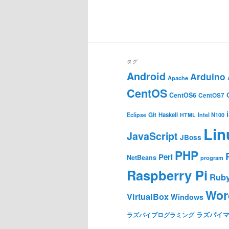
タグ
Android
Arduino
Apache
CentOS
CentOS6
CentOS7
Git
Haskell
Eclipse
HTML
Intel N100
Lin
JavaScript
JBoss
PHP
Perl
NetBeans
program
Raspberry Pi
Rub
Wor
VirtualBox
Windows
ラズパイ
ラズパイプログラミング