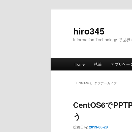
メ
サ
イ
ブ
ン
コ
hiro345
コ
ン
Information Technology 
ン
テ
テ
ン
ン
ツ
メ
ツ
へ
Home
執筆
アプリケー
イ
へ
移
ン
移
動
メ
動
「
DNMASQ
」タグアーカイブ
ニ
ュ
CentOS6でP
ー
う
投稿日時:
2013-08-28