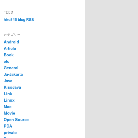
FEED
hiro345 blog RSS
カテゴリー
Android
Article
Book
etc
General
Ja-Jakarta
Java
KisoJava
Link
Linux
Mac
Movie
Open Source
PDA
private