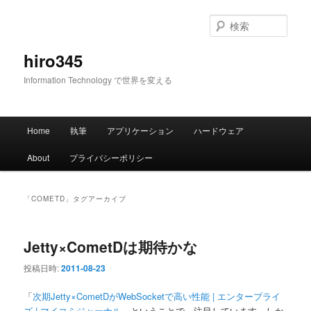
メ
サ
イ
ブ
検
ン
コ
索
コ
ン
hiro345
ン
テ
Information Technology で世界を変える
テ
ン
ン
ツ
ツ
へ
メ
へ
移
Home
執筆
アプリケーション
ハードウェア
イ
移
動
ン
動
About
プライバシーポリシー
メ
ニ
ュ
「
COMETD
」タグアーカイブ
ー
Jetty×CometDは期待かな
投稿日時:
2011-08-23
「
次期Jetty×CometDがWebSocketで高い性能 | エンタープライ
ズ | マイコミジャーナル
」ということで、注目しています。しか