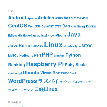
タグ
Android
Arduino
bash
C
ASUS
Apache
CakePHP
CentOS
Dart
dartlang
CSS
Docker
CentOS6
CentOS7
Java
iPhone
Git
Haskell
Eclipse
HTML
Intel N100
Linux
JavaScript
MTOS
JBoss
Movable Type
PHP
Python
Perl
MySQL
NetBeans
program
Raspberry Pi
Ranking
Scala
Ruby
Ubuntu
VirtualBox
Windows
shell script
WordPress
ラズパイ
ラズパイプログラミング
日経Linux
ラズパイマガジン
最近の投稿