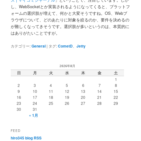
し、WebSocketとか実装されるようになってくると、プラットフ
ォームの選択肢が増えて、何かと大変そうですね。OS、Webブ
ラウザについて、どのあたりに対象を絞るのか、要件を決めるの
が難しくなってきそうです。選択肢が多いというのは、本質的に
はありがたいことですが。
カテゴリー:
General
|
タグ:
CometD
、
Jetty
2026年8月
日
月
火
水
木
金
土
1
2
3
4
5
6
7
8
9
10
11
12
13
14
15
16
17
18
19
20
21
22
23
24
25
26
27
28
29
30
31
« 1月
FEED
hiro345 blog RSS