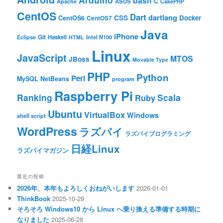
bash
C
ASUS
Apache
CakePHP
CentOS
Dart
dartlang
CSS
Docker
CentOS6
CentOS7
Java
iPhone
Git
Haskell
Eclipse
HTML
Intel N100
Linux
JavaScript
MTOS
JBoss
Movable Type
PHP
Python
Perl
MySQL
NetBeans
program
Raspberry Pi
Ranking
Scala
Ruby
Ubuntu
VirtualBox
Windows
shell script
WordPress
ラズパイ
ラズパイプログラミング
日経Linux
ラズパイマガジン
最近の投稿
2026年、本年もよろしくおねがいします
2026-01-01
ThinkBook
2025-10-29
そろそろ Windows10 から Linux へ乗り換える準備する時期に
なりました
2025-06-28