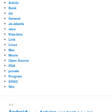
Article
Book
etc
General
Ja-Jakarta
Java
KisoJava
Link
Linux
Mac
Movie
Open Source
PDA
private
Program
SSSG
Win
タグ
Android
Arduino