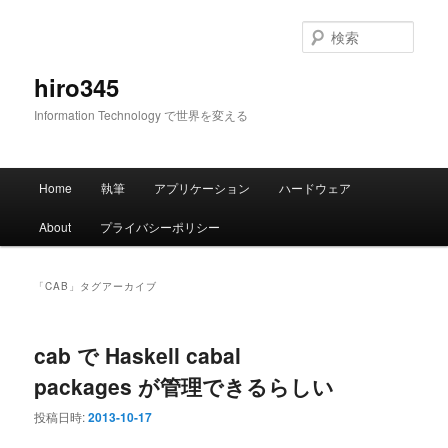
メ
サ
イ
ブ
検
ン
コ
索
コ
ン
hiro345
ン
テ
Information Technology で世界を変える
テ
ン
ン
ツ
ツ
へ
メ
へ
移
Home
執筆
アプリケーション
ハードウェア
イ
移
動
ン
動
About
プライバシーポリシー
メ
ニ
ュ
「
CAB
」タグアーカイブ
ー
cab で Haskell cabal
packages が管理できるらしい
投稿日時:
2013-10-17