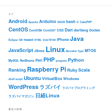
タグ
Android
Arduino
bash
C
ASUS
Apache
CakePHP
CentOS
Dart
dartlang
CSS
Docker
CentOS6
CentOS7
Java
iPhone
Git
Haskell
Eclipse
HTML
Intel N100
Linux
JavaScript
MTOS
JBoss
Movable Type
PHP
Python
Perl
MySQL
NetBeans
program
Raspberry Pi
Ranking
Scala
Ruby
Ubuntu
VirtualBox
Windows
shell script
WordPress
ラズパイ
ラズパイプログラミング
日経Linux
ラズパイマガジン
最近の投稿