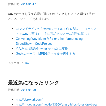
シ
投稿日時:
2011-01-17
ョ
ン
waveデータを扱う処理に関してのリンクをちょっと調べて見た
ところ、いろいろありました。
コマンドラインからwaveファイルを作る方法 （テキス
トを.wavに変換） – 主に言語とシステム開発に関して
Converting Wav file to MP3 or other format using
DirectShow – CodeProject
Y.A.M の 雑記帳: wma を mp3 に変換
Geekなぺーじ : MPEGファイルを再生する
カテゴリー:
Link
最近気になったリンク
投稿日時:
2011-01-09
http://dorokuri.com/
http://m.getjar.com/mobile/43600/angry-birds-for-android-os/