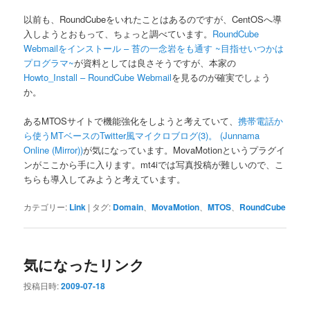
以前も、RoundCubeをいれたことはあるのですが、CentOSへ導
入しようとおもって、ちょっと調べています。
RoundCube
Webmailをインストール – 苔の一念岩をも通す ~目指せいつかは
プログラマ~
が資料としては良さそうですが、本家の
Howto_Install – RoundCube Webmail
を見るのが確実でしょう
か。
あるMTOSサイトで機能強化をしようと考えていて、
携帯電話か
ら使うMTベースのTwitter風マイクロブログ(3)。 (Junnama
Online (Mirror))
が気になっています。MovaMotionというプラグイ
ンがここから手に入ります。mt4iでは写真投稿が難しいので、こ
ちらも導入してみようと考えています。
カテゴリー:
Link
|
タグ:
Domain
、
MovaMotion
、
MTOS
、
RoundCube
気になったリンク
投稿日時:
2009-07-18