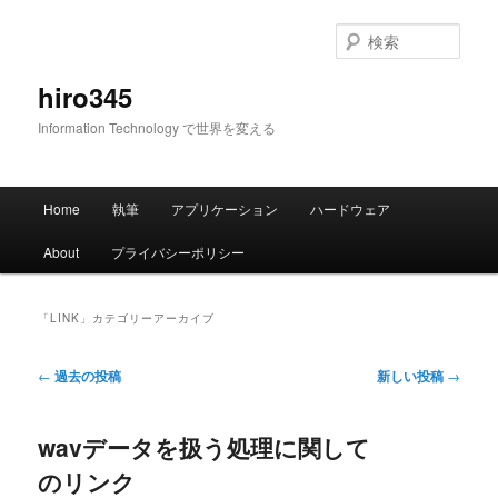
メ
サ
イ
ブ
検
ン
コ
索
コ
ン
hiro345
ン
テ
Information Technology で世界を変える
テ
ン
ン
ツ
ツ
へ
メ
へ
移
Home
執筆
アプリケーション
ハードウェア
イ
移
動
ン
動
About
プライバシーポリシー
メ
ニ
ュ
「
LINK
」カテゴリーアーカイブ
ー
投
←
過去の投稿
新しい投稿
→
稿
ナ
wavデータを扱う処理に関して
ビ
ゲ
のリンク
ー