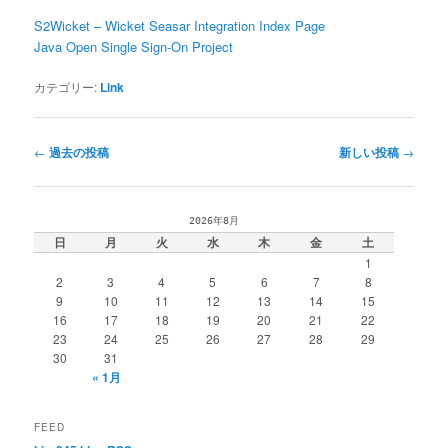
S2Wicket – Wicket Seasar Integration Index Page
Java Open Single Sign-On Project
カテゴリー:
Link
投
←
過去の投稿
新しい投稿
→
稿
ナ
ビ
2026年8月
ゲ
日
月
火
水
木
金
土
ー
1
シ
2
3
4
5
6
7
8
ョ
9
10
11
12
13
14
15
ン
16
17
18
19
20
21
22
23
24
25
26
27
28
29
30
31
« 1月
FEED