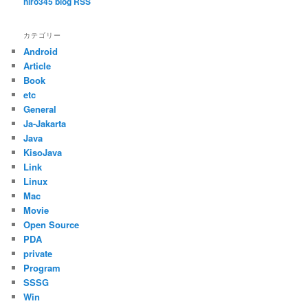
hiro345 blog RSS
カテゴリー
Android
Article
Book
etc
General
Ja-Jakarta
Java
KisoJava
Link
Linux
Mac
Movie
Open Source
PDA
private
Program
SSSG
Win