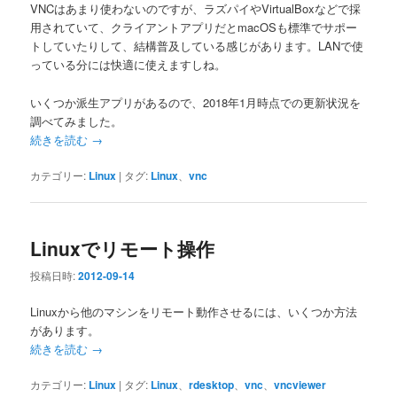
VNCはあまり使わないのですが、ラズパイやVirtualBoxなどで採
用されていて、クライアントアプリだとmacOSも標準でサポー
トしていたりして、結構普及している感じがあります。LANで使
っている分には快適に使えますしね。
いくつか派生アプリがあるので、2018年1月時点での更新状況を
調べてみました。
続きを読む
→
カテゴリー:
Linux
|
タグ:
Linux
、
vnc
Linuxでリモート操作
投稿日時:
2012-09-14
Linuxから他のマシンをリモート動作させるには、いくつか方法
があります。
続きを読む
→
カテゴリー:
Linux
|
タグ:
Linux
、
rdesktop
、
vnc
、
vncviewer