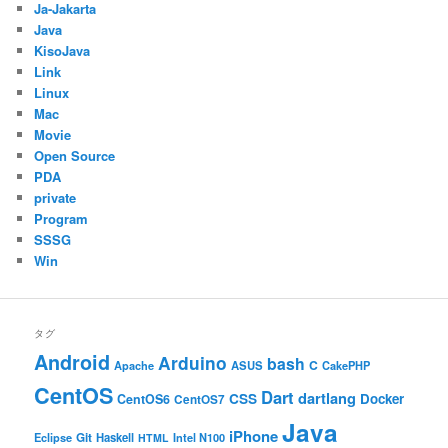
Ja-Jakarta
Java
KisoJava
Link
Linux
Mac
Movie
Open Source
PDA
private
Program
SSSG
Win
タグ
Android
Arduino
bash
C
ASUS
Apache
CakePHP
CentOS
Dart
dartlang
CSS
Docker
CentOS6
CentOS7
Java
iPhone
Git
Haskell
Eclipse
HTML
Intel N100