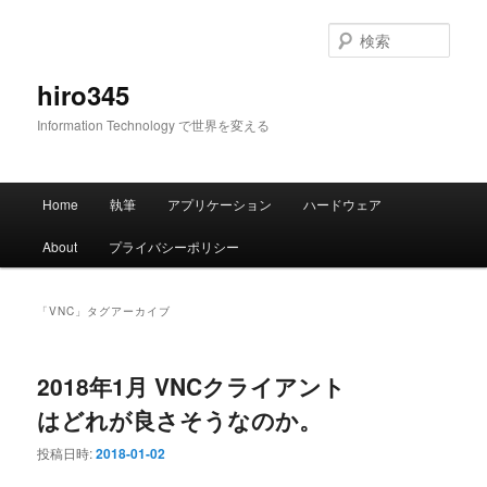
メ
サ
イ
ブ
検
ン
コ
索
コ
ン
hiro345
ン
テ
Information Technology で世界を変える
テ
ン
ン
ツ
ツ
へ
メ
へ
移
Home
執筆
アプリケーション
ハードウェア
イ
移
動
ン
動
About
プライバシーポリシー
メ
ニ
ュ
「
VNC
」タグアーカイブ
ー
2018年1月 VNCクライアント
はどれが良さそうなのか。
投稿日時:
2018-01-02