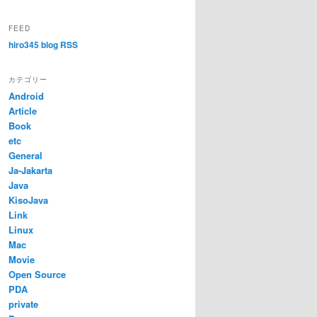
FEED
hiro345 blog RSS
カテゴリー
Android
Article
Book
etc
General
Ja-Jakarta
Java
KisoJava
Link
Linux
Mac
Movie
Open Source
PDA
private