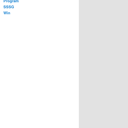
Program
SSSG
Win