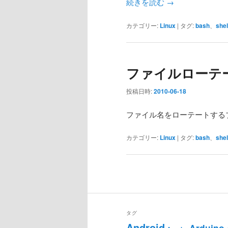
続きを読む
→
カテゴリー:
Linux
|
タグ:
bash
、
shel
ファイルローテ
投稿日時:
2010-06-18
ファイル名をローテートする
カテゴリー:
Linux
|
タグ:
bash
、
shel
投
稿
ナ
ビ
タグ
ゲ
Android
Arduino