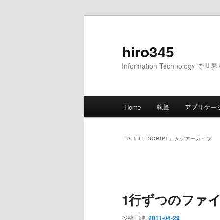
メ
サ
イ
ブ
ン
コ
hiro345
コ
ン
Information Technology 
ン
テ
テ
ン
ン
ツ
メ
ツ
へ
Home
執筆
アプリケー
イ
へ
移
ン
移
動
メ
動
「
SHELL SCRIPT
」タグアーカイブ
ニ
ュ
投
ー
稿
ナ
1行ずつのファ
ビ
ゲ
投稿日時:
2011-04-29