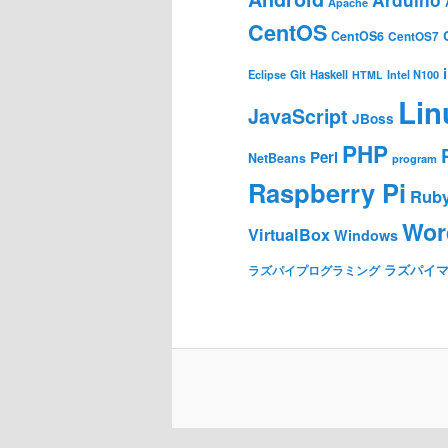
Apache
ー
CentOS
シ
CentOS6
CentOS7
ョ
Git
Haskell
Eclipse
HTML
Intel N100
ン
Lin
JavaScript
JBoss
PHP
Perl
NetBeans
program
Raspberry Pi
Rub
Wor
VirtualBox
Windows
ラズパイ
ラズパイプログラミング