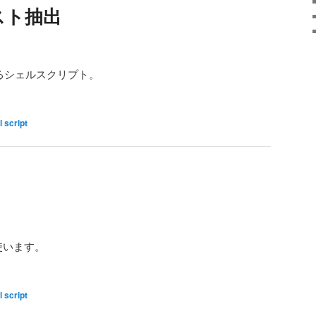
スト抽出
るシェルスクリプト。
l script
使います。
l script