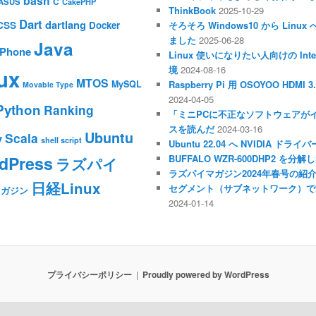
bash
C
ASUS
CakePHP
ThinkBook
2025-10-29
Dart
dartlang
CSS
Docker
そろそろ Windows10 から Li
ました
2025-06-28
Java
iPhone
Linux 使いになりたい人向けの Inte
境
2024-08-16
ux
MTOS
MySQL
Raspberry Pi 用 OSOYOO HDM
Movable Type
2024-04-05
Python
Ranking
「ミニPCに不正なソフトウェアが
スを読んだ
2024-03-16
Ubuntu
Scala
y
shell script
Ubuntu 22.04 へ NVIDIA ド
dPress
BUFFALO WZR-600DHP2 を
ラズパイ
ラズパイマガジン2024年春号の紹
日経Linux
セグメント（サブネットワーク）で
マガジン
2024-01-14
プライバシーポリシー
Proudly powered by WordPress