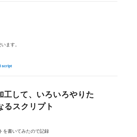
使います。
l script
を加工して、いろいろやりた
なるスクリプト
トを書いてみたので記録