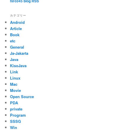
hiro345 blog RSS
カテゴリー
Android
Article
Book
etc
General
Ja-Jakarta
Java
KisoJava
Link
Linux
Mac
Movie
Open Source
PDA
private
Program
SSSG
Win