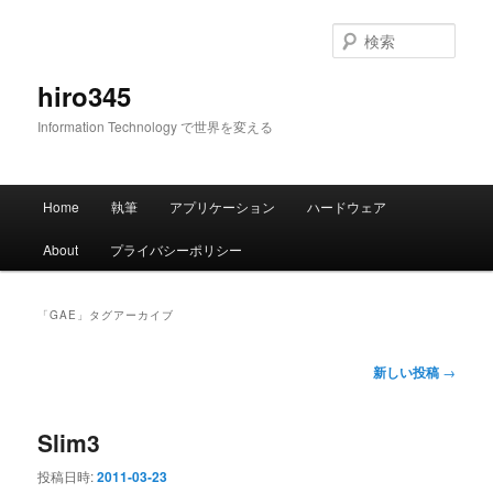
メ
サ
イ
ブ
検
ン
コ
索
コ
ン
hiro345
ン
テ
Information Technology で世界を変える
テ
ン
ン
ツ
ツ
へ
メ
へ
移
Home
執筆
アプリケーション
ハードウェア
イ
移
動
ン
動
About
プライバシーポリシー
メ
ニ
ュ
「
GAE
」タグアーカイブ
ー
投
新しい投稿
→
稿
ナ
Slim3
ビ
ゲ
投稿日時:
2011-03-23
ー