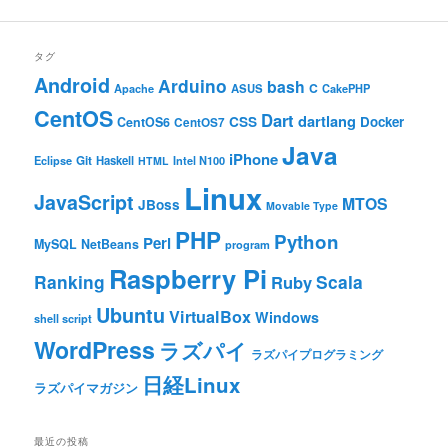
タグ
Android
Arduino
bash
C
ASUS
Apache
CakePHP
CentOS
Dart
dartlang
CSS
Docker
CentOS6
CentOS7
Java
iPhone
Git
Haskell
Eclipse
HTML
Intel N100
Linux
JavaScript
MTOS
JBoss
Movable Type
PHP
Python
Perl
MySQL
NetBeans
program
Raspberry Pi
Ranking
Scala
Ruby
Ubuntu
VirtualBox
Windows
shell script
WordPress
ラズパイ
ラズパイプログラミング
日経Linux
ラズパイマガジン
最近の投稿