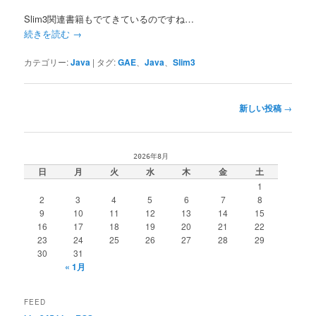
シ
Slim3関連書籍もでてきているのですね…
ョ
続きを読む
→
ン
カテゴリー:
Java
|
タグ:
GAE
、
Java
、
Slim3
投
新しい投稿
→
稿
ナ
ビ
2026年8月
ゲ
日
月
火
水
木
金
土
ー
1
シ
2
3
4
5
6
7
8
ョ
9
10
11
12
13
14
15
ン
16
17
18
19
20
21
22
23
24
25
26
27
28
29
30
31
« 1月
FEED