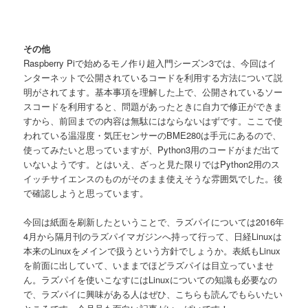
その他
Raspberry Piで始めるモノ作り超入門シーズン3では、今回はイ
ンターネットで公開されているコードを利用する方法について説
明がされてます。基本事項を理解した上で、公開されているソー
スコードを利用すると、問題があったときに自力で修正ができま
すから、前回までの内容は無駄にはならないはずです。ここで使
われている温湿度・気圧センサーのBME280は手元にあるので、
使ってみたいと思っていますが、Python3用のコードがまだ出て
いないようです。とはいえ、ざっと見た限りではPython2用のス
イッチサイエンスのものがそのまま使えそうな雰囲気でした。後
で確認しようと思っています。
今回は紙面を刷新したということで、ラズパイについては2016年
4月から隔月刊のラズパイマガジンへ持って行って、日経Linuxは
本来のLinuxをメインで扱うという方針でしょうか。表紙もLinux
を前面に出していて、いままでほどラズパイは目立っていませ
ん。ラズパイを使いこなすにはLinuxについての知識も必要なの
で、ラズパイに興味がある人はぜひ、こちらも読んでもらいたい