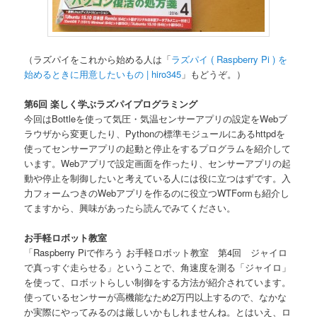
（ラズパイをこれから始める人は「
ラズパイ ( Raspberry Pi ) を
始めるときに用意したいもの | hiro345
」もどうぞ。）
第6回 楽しく学ぶラズパイプログラミング
今回はBottleを使って気圧・気温センサーアプリの設定をWebブ
ラウザから変更したり、Pythonの標準モジュールにあるhttpdを
使ってセンサーアプリの起動と停止をするプログラムを紹介して
います。Webアプリで設定画面を作ったり、センサーアプリの起
動や停止を制御したいと考えている人には役に立つはずです。入
力フォームつきのWebアプリを作るのに役立つWTFormも紹介し
てますから、興味があったら読んでみてください。
お手軽ロボット教室
「Raspberry Piで作ろう お手軽ロボット教室 第4回 ジャイロ
で真っすぐ走らせる」ということで、角速度を測る「ジャイロ」
を使って、ロボットらしい制御をする方法が紹介されています。
使っているセンサーが高機能なため2万円以上するので、なかな
か実際にやってみるのは厳しいかもしれませんね。とはいえ、ロ