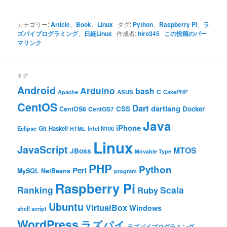
カテゴリー:
Article
、
Book
、
Linux
タグ:
Python
、
Raspberry Pi
、
ラ
ズパイプログラミング
、
日経Linux
作成者:
hiro345
この投稿のパー
マリンク
タグ
Android
Arduino
bash
C
ASUS
Apache
CakePHP
CentOS
Dart
dartlang
CSS
Docker
CentOS6
CentOS7
Java
iPhone
Git
Haskell
Eclipse
HTML
Intel N100
Linux
JavaScript
MTOS
JBoss
Movable Type
PHP
Python
Perl
MySQL
NetBeans
program
Raspberry Pi
Ranking
Scala
Ruby
Ubuntu
VirtualBox
Windows
shell script
WordPress
ラズパイ
ラズパイプログラミング