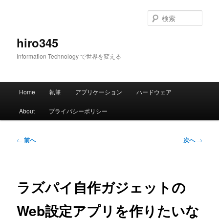
メ
イ
検
ン
索
コ
hiro345
ン
Information Technology で世界を変える
テ
ン
ツ
メ
へ
Home
執筆
アプリケーション
ハードウェア
イ
移
ン
動
About
プライバシーポリシー
メ
ニ
ュ
投
←
前へ
次へ
→
ー
稿
ナ
ビ
ゲ
ラズパイ自作ガジェットの
ー
シ
Web設定アプリを作りたいな
ョ