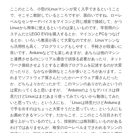
ここのところ、小型のLinuxマシンが安く入手できるということ
で、そこそこ散財しているところですが、面白いですね。ローレ
ベルなセンサーデバイスをマイコンと同じ感覚で接続して、かつ
Linuxから簡単に使えるというのは楽しいものです。学習用のシ
ステムだとLEGO EV3を購入するとか、マイコンとPCをつなげ
るとか、いろいろ敷居が高くて大変なのですが、Linuxマシンな
ら汎用性も高く、プログラミングもしやすく、手軽さが段違いに
良いです。Arduinoなどでも楽しめますが、あちらは他のマシン
と連携させるのにシリアル通信で頑張る必要があったり、ネット
ワーク接続させようとすると通信プログラムを記述するのが大変
だったりと、なかなか面倒なところが多いところがあります。こ
れまでソフトウェア屋さんだったかハードウェア屋さんだった
か、どちらよりかだったかで、このマシンのありがたみというの
は変わってくると思いますが、「Arduinoのようなデバイスは得
意だけどLinuxはまだあまり使ってみていないから勉強してみた
いと思っていた」という人にも、「Linuxは得意だけどArduinoま
で手を出すのはちょっと大変そうだと思っていた」という人にも
お薦めできるマシンです。だからこそ、ここのところ注目されて
盛り上がっているのでしょう。技術的には格別新しいものがある
わけではありませんが、格安のローレベルまでさわれるマシンの