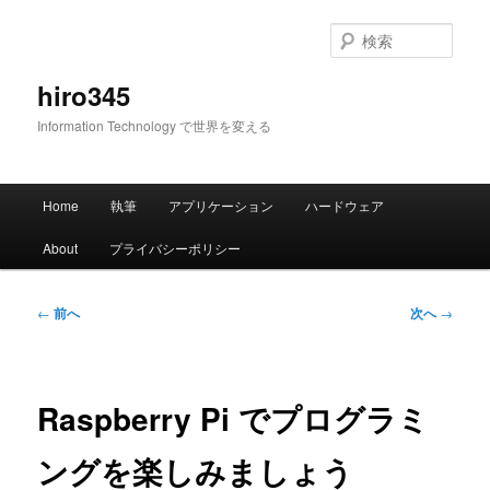
メ
イ
検
ン
索
コ
hiro345
ン
Information Technology で世界を変える
テ
ン
ツ
メ
へ
Home
執筆
アプリケーション
ハードウェア
イ
移
ン
動
About
プライバシーポリシー
メ
ニ
ュ
投
←
前へ
次へ
→
ー
稿
ナ
ビ
ゲ
Raspberry Pi でプログラミ
ー
シ
ングを楽しみましょう
ョ