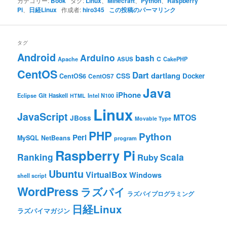
カテゴリー:
Book
タグ:
Linux
、
Minecraft
、
Python
、
Raspberry
Pi
、
日経Linux
作成者:
hiro345
この投稿のパーマリンク
タグ
Android
Arduino
bash
C
ASUS
Apache
CakePHP
CentOS
Dart
dartlang
CSS
Docker
CentOS6
CentOS7
Java
iPhone
Git
Haskell
Eclipse
HTML
Intel N100
Linux
JavaScript
MTOS
JBoss
Movable Type
PHP
Python
Perl
MySQL
NetBeans
program
Raspberry Pi
Ranking
Scala
Ruby
Ubuntu
VirtualBox
Windows
shell script
WordPress
ラズパイ
ラズパイプログラミング
日経Linux
ラズパイマガジン