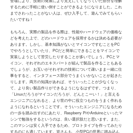
登場により、技術の発展により見えにくくなっていた部分を理解
するために手軽に使い倒すことができるようになりました。これ
までさわったことがない人は、ぜひ入手して、遊んでみてもらい
たいですね！
もちろん、実際の製品を作る際は、性能やハードウェアの価格な
どを考えた上で、どのハードウェアを採用するかは決める必要が
あります。しかし、基本知識がないとマイコンですむことをPC
でやろうとしていたり、PCだと簡単にできることをマイコンで
実装しようとして苦労したりすることが多いでしょう。PCとマ
イコン、それぞれのエキスパートが組んで製品を作ることもある
でしょうが、お互いがそれぞれの技術について疎いまま一緒に仕
事をすると、インタフェース部分でうまくいかないことが起きた
りします。両方の知識があれば、そういったことが少なくなっ
て、より良い製品作りができるようになるはずです。つまり、
「Linuxだろうがマイコンだろうが、どんとこーい！」と言える
エンジニアになれると、より世の中に役立つものをうまく作れる
ようになれるということです。そういったエンジニアになるため
の一歩を踏み出すのにあたり、Raspberry PiやArduinoといったマ
シンで勉強をするというのは、良い選択肢だと思います。また、
このマシンは安く入手できるため、プロトタイプを作ってみたり
するのにも適しています。皆さんも、小型PCの世界に踏み込ん