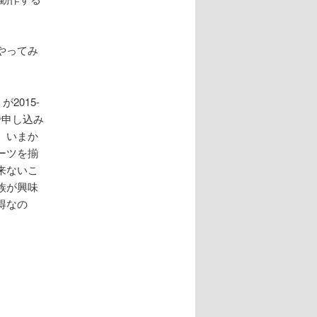
やってみ
が2015-
で申し込み
、いまか
ーツを揃
来ないこ
族が興味
得なの