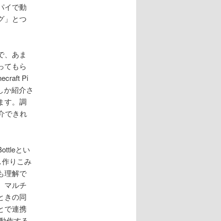
パイで動
グ」とつ
で、あま
ってもら
ft Pi
しか紹介さ
ます。調
介できれ
tleとい
少し作りこみ
も理解で
。マルチ
ときの同
とで連携
で動作する