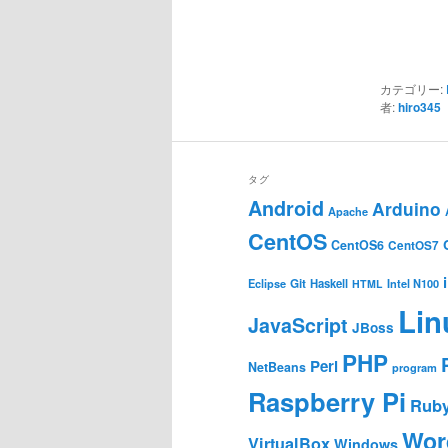
カテゴリー:
者:
hiro345
タグ
Android
Arduino
Apache
CentOS
CentOS6
CentOS7
Git
Haskell
Eclipse
HTML
Intel N100
Lin
JavaScript
JBoss
PHP
Perl
NetBeans
program
Raspberry Pi
Rub
Wor
VirtualBox
Windows