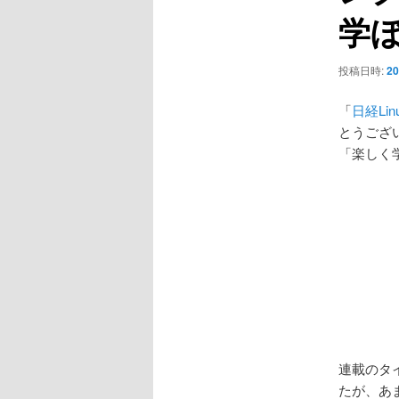
ョ
学
ン
投稿日時:
20
「
日経Lin
とうござ
「楽しく
連載のタ
たが、あま