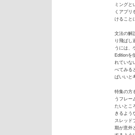
ミングと
くアプリ
けること
文法の解
り飛ばし
うには、ゲ
Editi
れていな
べてみる
ばいいと
特集の方
うフレーム
たいとこ
きるよう
スレッド
期が意外
するよう