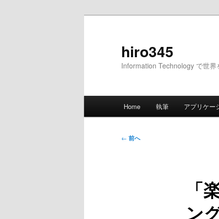
メ
イ
ン
hiro345
コ
Information Technology 
ン
テ
ン
メ
ツ
Home
執筆
アプリケー
イ
へ
ン
移
メ
投
動
←
前へ
ニ
稿
ュ
ナ
ー
ビ
「
ゲ
ー
ング
シ