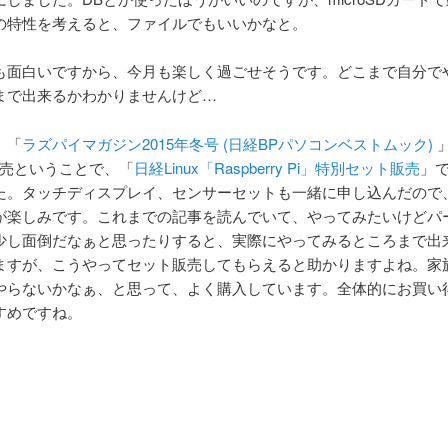
の特性を考えると、ファイルでもいいかなと。
も面白いですから、今月も楽しく過ごせそうです。どこまで自分で
まで出来るかわかりませんけど…
、「
ラズパイマガジン2015年冬号 (日経BPパソコンベストムック)
」
に発売ということで、「
日経Linux「Raspberry Pi」特別セット販売
」
た。タッチディスプレイ、センサーセットも一緒に申し込んだので
が楽しみです。これまでの記事を読んでいて、やってみたいけどパ
少し面倒だなぁと思ったりすると、実際にやってみるところまで出
ますが、こうやってセット販売してもらえると助かりますよね。家
やらないかなぁ、と思って、よく購入しています。全体的にお買い
すめですね。