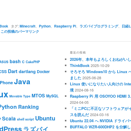
Book
タグ:
Minecraft
、
Python
、
Raspberry Pi
、
ラズパイプログラミング
、
日経Li
この投稿のパーマリンク
最近の投稿
2026年、本年もよろしくおねがい
bash
C
ASUS
CakePHP
ThinkBook
2025-10-29
Dart
dartlang
CSS
Docker
そろそろ Windows10 から Li
ました
2025-06-28
Java
iPhone
Linux 使いになりたい人向けの Inte
境
2024-08-16
ux
MTOS
MySQL
Raspberry Pi 用 OSOYOO HDM
Movable Type
2024-04-05
Python
Ranking
「ミニPCに不正なソフトウェアが
スを読んだ
2024-03-16
Ubuntu
Scala
y
shell script
Ubuntu 22.04 へ NVIDIA ド
dPress
BUFFALO WZR-600DHP2 を
ラズパイ