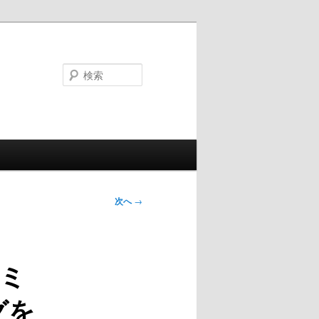
検
索
次へ
→
ミ
グを