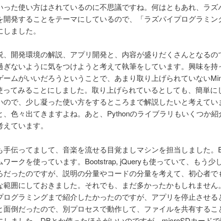
いった使い方はされているのに不思議ですね。何はともあれ、ラズ
を開発することをテーマにしているので、「ラズパイプログラミン
にしました。
説、開発環境の解説、アプリ開発と、内容が盛りだくさんとなるの
過ぎないように気をつけようと考えて執筆をしています。興味を持
ームがいいだろうということで、あまり取り上げられていないMinecra
onを使ってみることにしました。取り上げられているとしても、簡単に
いので、少し凝った使い方をするところまで解説したいと考えてい
と、色々出てきますよね。あと、Pythonのライブラリもいくつか紹
考えています。
も手伝ってまして、音楽を流せる目覚ましマシンを担当しました。Bot
ワークを使っています。Bootstrap, jQueryも使っていて、もう
ろだったのですが、説明の分量やコードの分量を考えて、初心者で
な範囲にしておきました。それでも、まだ多かったかもしれません
プログラミングまで紹介したかったのですが、アプリを停止させる
と面倒だったので、別プロセスで動作して、ファイルを共有するこ
にしました。DBとか使ったほうがいいのですが、microSDカード