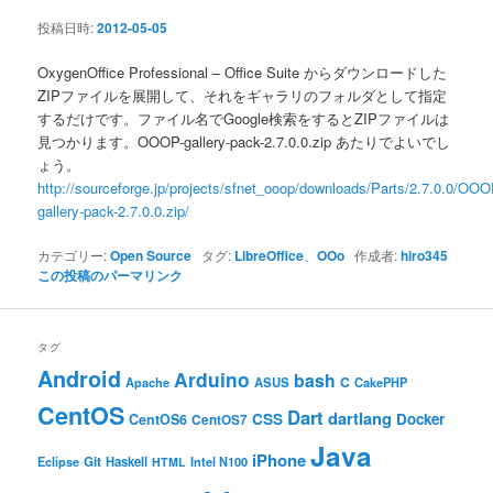
ン
投稿日時:
2012-05-05
OxygenOffice Professional – Office Suite からダウンロードした
ZIPファイルを展開して、それをギャラリのフォルダとして指定
するだけです。ファイル名でGoogle検索をするとZIPファイルは
見つかります。OOOP-gallery-pack-2.7.0.0.zip あたりでよいでし
ょう。
http://sourceforge.jp/projects/sfnet_ooop/downloads/Parts/2.7.0.0/OOO
gallery-pack-2.7.0.0.zip/
カテゴリー:
Open Source
タグ:
LibreOffice
、
OOo
作成者:
hiro345
この投稿のパーマリンク
タグ
Android
Arduino
bash
C
ASUS
Apache
CakePHP
CentOS
Dart
dartlang
CSS
Docker
CentOS6
CentOS7
Java
iPhone
Git
Haskell
Eclipse
HTML
Intel N100