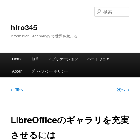
メ
イ
検
ン
索
コ
hiro345
ン
Information Technology で世界を変える
テ
ン
ツ
メ
へ
Home
執筆
アプリケーション
ハードウェア
イ
移
ン
動
About
プライバシーポリシー
メ
ニ
ュ
投
←
前へ
次へ
→
ー
稿
ナ
ビ
ゲ
LibreOfficeのギャラリを充実
ー
シ
させるには
ョ