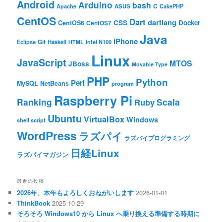
Android
Arduino
bash
C
ASUS
Apache
CakePHP
CentOS
Dart
dartlang
CSS
Docker
CentOS6
CentOS7
Java
iPhone
Git
Haskell
Eclipse
HTML
Intel N100
Linux
JavaScript
MTOS
JBoss
Movable Type
PHP
Python
Perl
MySQL
NetBeans
program
Raspberry Pi
Ranking
Scala
Ruby
Ubuntu
VirtualBox
Windows
shell script
WordPress
ラズパイ
ラズパイプログラミング
日経Linux
ラズパイマガジン
最近の投稿
2026年、本年もよろしくおねがいします
2026-01-01
ThinkBook
2025-10-29
そろそろ Windows10 から Linux へ乗り換える準備する時期に