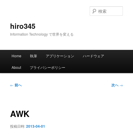
メ
イ
検
ン
索
コ
hiro345
ン
Information Technology で世界を変える
テ
ン
ツ
メ
へ
Home
執筆
アプリケーション
ハードウェア
イ
移
ン
動
About
プライバシーポリシー
メ
ニ
ュ
投
←
前へ
次へ
→
ー
稿
ナ
ビ
ゲ
AWK
ー
シ
投稿日時:
2013-04-01
ョ