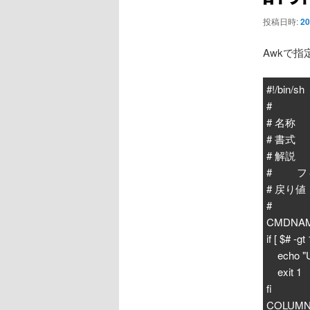
ョ
ン
投稿日時:
20
Awkで
#!/bin/sh
#
# 名称 ：
# 書式 ：a
# 解説
# フィ
# 戻り値
#
CMDNAME
if [ $# -gt
echo "U
exit 1
fi
COLUMN=