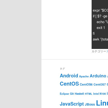
expr "$C
if [ $? -ge
echo "Us
exit 1
fi
awk '{tot
カテゴリー:
タグ
Android
Arduino
Apache
CentOS
CentOS6
CentOS7
Git
Haskell
Eclipse
HTML
Intel N100
Lin
JavaScript
JBoss