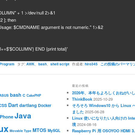
OLUMN" + 1 >/dev/null 2>&1
 2 ]; then
age: $CMDNAME argument is not numeric." 1>&2
al+=$'$COLUMN'} END {print total}'
Program
タグ:
AWK
、
bash
、
shell script
作成者:
hiro345
この投稿のパーマリ
最近の投稿
2026年、本年もよろしくおねがい
bash
C
ASUS
CakePHP
ThinkBook
2025-10-29
Dart
dartlang
CSS
Docker
そろそろ Windows10 から Li
ました
2025-06-28
Java
iPhone
Linux 使いになりたい人向けの Inte
境
2024-08-16
ux
MTOS
MySQL
Raspberry Pi 用 OSOYOO HDM
Movable Type