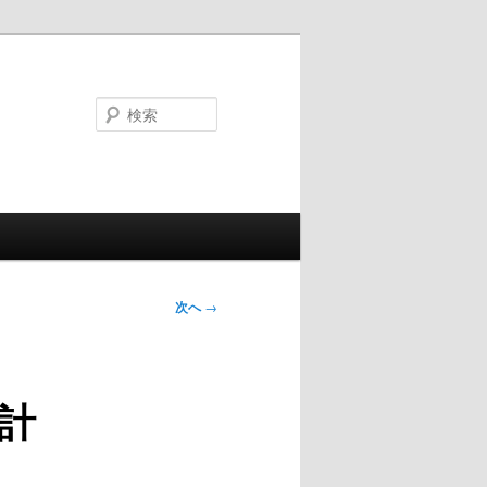
検
索
次へ
→
計