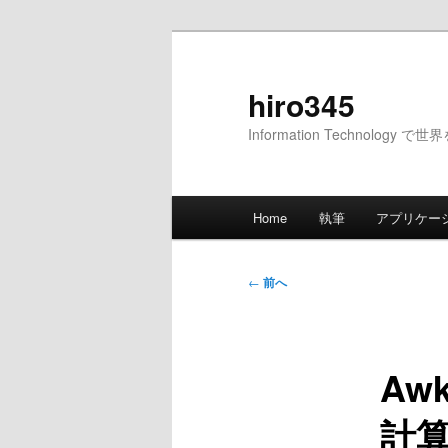
メ
イ
ン
hiro345
コ
Information Technology 
ン
テ
ン
メ
ツ
Home
執筆
アプリケー
イ
へ
ン
移
メ
投
動
←
前へ
ニ
稿
ュ
ナ
ー
ビ
A
ゲ
ー
計
シ