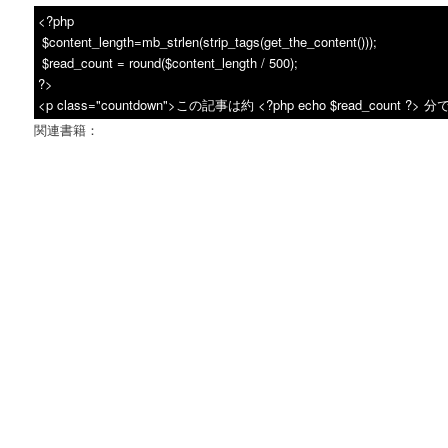
<?php
$content_length=mb_strlen(strip_tags(get_the_content()));
$read_count = round($content_length / 500);
?>
<p class="countdown">この記事は約 <?php echo $read_count ?
関連書籍：