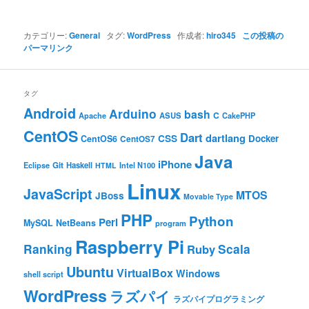
カテゴリー:
General
タグ:
WordPress
作成者:
hiro345
この投稿の
パーマリンク
タグ
Android
Arduino
bash
C
ASUS
Apache
CakePHP
CentOS
Dart
dartlang
CSS
Docker
CentOS6
CentOS7
Java
iPhone
Git
Haskell
Eclipse
HTML
Intel N100
Linux
JavaScript
MTOS
JBoss
Movable Type
PHP
Python
Perl
MySQL
NetBeans
program
Raspberry Pi
Ranking
Scala
Ruby
Ubuntu
VirtualBox
Windows
shell script
WordPress
ラズパイ
ラズパイプログラミング