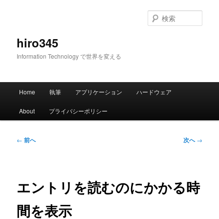
メ
イ
検
ン
索
コ
hiro345
ン
Information Technology で世界を変える
テ
ン
ツ
メ
へ
Home
執筆
アプリケーション
ハードウェア
イ
移
ン
動
About
プライバシーポリシー
メ
ニ
ュ
投
←
前へ
次へ
→
ー
稿
ナ
ビ
ゲ
エントリを読むのにかかる時
ー
シ
間を表示
ョ