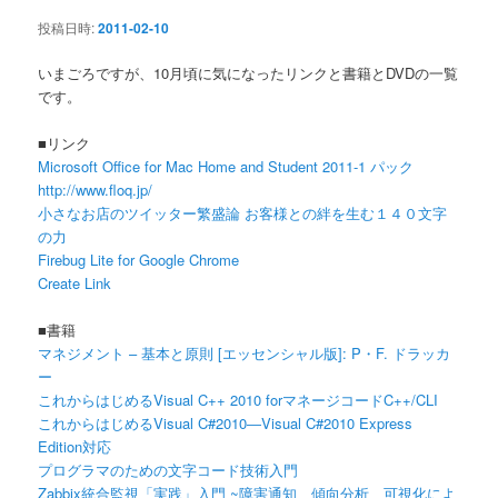
ン
投稿日時:
2011-02-10
いまごろですが、10月頃に気になったリンクと書籍とDVDの一覧
です。
■リンク
Microsoft Office for Mac Home and Student 2011-1 パック
http://www.floq.jp/
小さなお店のツイッター繁盛論 お客様との絆を生む１４０文字
の力
Firebug Lite for Google Chrome
Create Link
■書籍
マネジメント – 基本と原則 [エッセンシャル版]: P・F. ドラッカ
ー
これからはじめるVisual C++ 2010 forマネージコードC++/CLI
これからはじめるVisual C#2010―Visual C#2010 Express
Edition対応
プログラマのための文字コード技術入門
Zabbix統合監視「実践」入門 ~障害通知、傾向分析、可視化によ