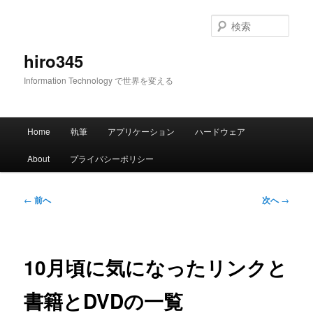
メ
イ
検
ン
索
コ
hiro345
ン
Information Technology で世界を変える
テ
ン
ツ
メ
へ
Home
執筆
アプリケーション
ハードウェア
イ
移
ン
動
About
プライバシーポリシー
メ
ニ
ュ
投
←
前へ
次へ
→
ー
稿
ナ
ビ
ゲ
10月頃に気になったリンクと
ー
シ
書籍とDVDの一覧
ョ