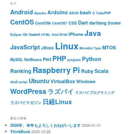
タグ
Android
Arduino
bash
C
ASUS
Apache
CakePHP
CentOS
Dart
dartlang
CSS
Docker
CentOS6
CentOS7
Java
iPhone
Git
Haskell
Eclipse
HTML
Intel N100
Linux
JavaScript
MTOS
JBoss
Movable Type
PHP
Python
Perl
MySQL
NetBeans
program
Raspberry Pi
Ranking
Scala
Ruby
Ubuntu
VirtualBox
Windows
shell script
WordPress
ラズパイ
ラズパイプログラミング
日経Linux
ラズパイマガジン
最近の投稿
2026年、本年もよろしくおねがいします
2026-01-01
ThinkBook
2025-10-29