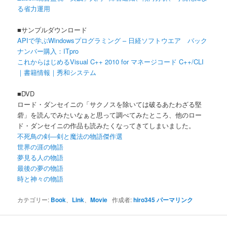
る省力運用
■サンプルダウンロード
APIで学ぶWindowsプログラミング – 日経ソフトウエア バック
ナンバー購入：ITpro
これからはじめるVisual C++ 2010 for マネージコード C++/CLI
｜書籍情報｜秀和システム
■DVD
ロード・ダンセイニの「サクノスを除いては破るあたわざる堅
砦」を読んでみたいなぁと思って調べてみたところ、他のロー
ド・ダンセイニの作品も読みたくなってきてしまいました。
不死鳥の剣―剣と魔法の物語傑作選
世界の涯の物語
夢見る人の物語
最後の夢の物語
時と神々の物語
カテゴリー:
Book
、
Link
、
Movie
作成者:
hiro345
パーマリンク