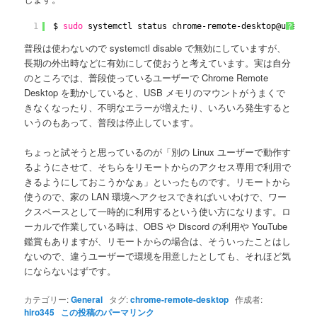
1
$ 
sudo
systemctl status chrome-remote-desktop@user001
?
普段は使わないので systemctl disable で無効にしていますが、
長期の外出時などに有効にして使おうと考えています。実は自分
のところでは、普段使っているユーザーで Chrome Remote
Desktop を動かしていると、USB メモリのマウントがうまくで
きなくなったり、不明なエラーが増えたり、いろいろ発生すると
いうのもあって、普段は停止しています。
ちょっと試そうと思っているのが「別の Linux ユーザーで動作す
るようにさせて、そちらをリモートからのアクセス専用で利用で
きるようにしておこうかなぁ」といったものです。リモートから
使うので、家の LAN 環境へアクセスできればいいわけで、ワー
クスペースとして一時的に利用するという使い方になります。ロ
ーカルで作業している時は、OBS や Discord の利用や YouTube
鑑賞もありますが、リモートからの場合は、そういったことはし
ないので、違うユーザーで環境を用意したとしても、それほど気
にならないはずです。
カテゴリー:
General
タグ:
chrome-remote-desktop
作成者:
hiro345
この投稿のパーマリンク