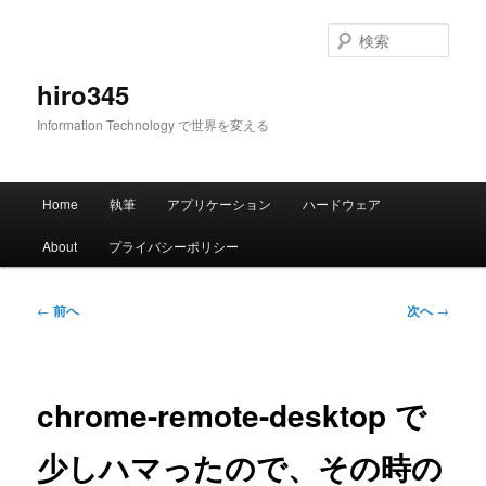
メ
イ
検
ン
索
コ
hiro345
ン
Information Technology で世界を変える
テ
ン
ツ
メ
へ
Home
執筆
アプリケーション
ハードウェア
イ
移
ン
動
About
プライバシーポリシー
メ
ニ
ュ
投
←
前へ
次へ
→
ー
稿
ナ
ビ
ゲ
chrome-remote-desktop で
ー
シ
少しハマったので、その時の
ョ