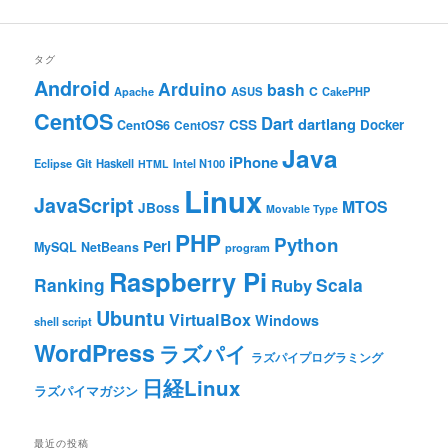
タグ
Android
Arduino
bash
C
ASUS
Apache
CakePHP
CentOS
Dart
dartlang
CSS
Docker
CentOS6
CentOS7
Java
iPhone
Git
Haskell
Eclipse
HTML
Intel N100
Linux
JavaScript
MTOS
JBoss
Movable Type
PHP
Python
Perl
MySQL
NetBeans
program
Raspberry Pi
Ranking
Scala
Ruby
Ubuntu
VirtualBox
Windows
shell script
WordPress
ラズパイ
ラズパイプログラミング
日経Linux
ラズパイマガジン
最近の投稿