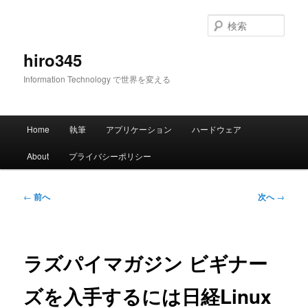
メ
イ
検
ン
索
コ
hiro345
ン
Information Technology で世界を変える
テ
ン
ツ
メ
へ
Home
執筆
アプリケーション
ハードウェア
イ
移
ン
動
About
プライバシーポリシー
メ
ニ
ュ
投
←
前へ
次へ
→
ー
稿
ナ
ビ
ゲ
ラズパイマガジン ビギナー
ー
シ
ズを入手するには日経Linux
ョ