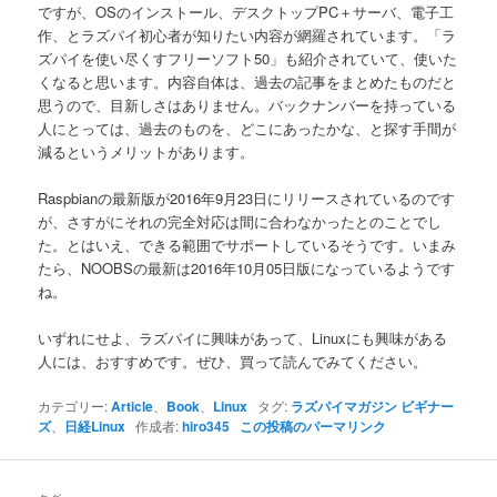
ですが、OSのインストール、デスクトップPC＋サーバ、電子工
作、とラズパイ初心者が知りたい内容が網羅されています。「ラ
ズパイを使い尽くすフリーソフト50」も紹介されていて、使いた
くなると思います。内容自体は、過去の記事をまとめたものだと
思うので、目新しさはありません。バックナンバーを持っている
人にとっては、過去のものを、どこにあったかな、と探す手間が
減るというメリットがあります。
Raspbianの最新版が2016年9月23日にリリースされているのです
が、さすがにそれの完全対応は間に合わなかったとのことでし
た。とはいえ、できる範囲でサポートしているそうです。いまみ
たら、NOOBSの最新は2016年10月05日版になっているようです
ね。
いずれにせよ、ラズパイに興味があって、Linuxにも興味がある
人には、おすすめです。ぜひ、買って読んでみてください。
カテゴリー:
Article
、
Book
、
Linux
タグ:
ラズパイマガジン ビギナー
ズ
、
日経Linux
作成者:
hiro345
この投稿のパーマリンク