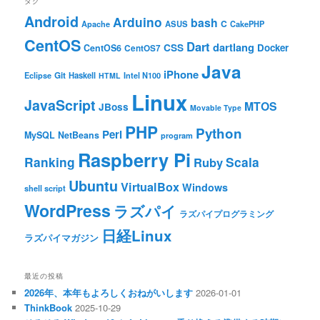
タグ
Android
Arduino
bash
C
ASUS
Apache
CakePHP
CentOS
Dart
dartlang
CSS
Docker
CentOS6
CentOS7
Java
iPhone
Git
Haskell
Eclipse
HTML
Intel N100
Linux
JavaScript
MTOS
JBoss
Movable Type
PHP
Python
Perl
MySQL
NetBeans
program
Raspberry Pi
Ranking
Scala
Ruby
Ubuntu
VirtualBox
Windows
shell script
WordPress
ラズパイ
ラズパイプログラミング
日経Linux
ラズパイマガジン
最近の投稿
2026年、本年もよろしくおねがいします
2026-01-01
ThinkBook
2025-10-29