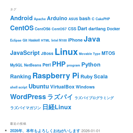
タグ
Android
Arduino
bash
C
ASUS
Apache
CakePHP
CentOS
Dart
dartlang
CSS
Docker
CentOS6
CentOS7
Java
iPhone
Git
Haskell
Eclipse
HTML
Intel N100
Linux
JavaScript
MTOS
JBoss
Movable Type
PHP
Python
Perl
MySQL
NetBeans
program
Raspberry Pi
Ranking
Scala
Ruby
Ubuntu
VirtualBox
Windows
shell script
WordPress
ラズパイ
ラズパイプログラミング
日経Linux
ラズパイマガジン
最近の投稿
2026年、本年もよろしくおねがいします
2026-01-01