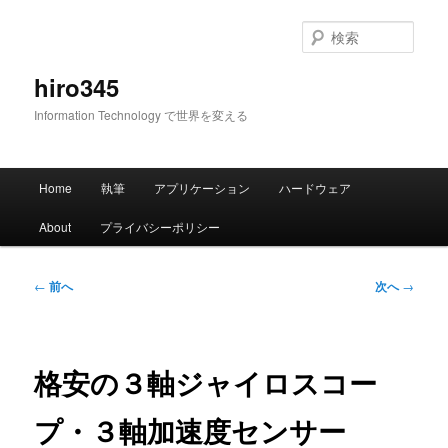
メ
イ
検
ン
索
コ
hiro345
ン
Information Technology で世界を変える
テ
ン
ツ
メ
へ
Home
執筆
アプリケーション
ハードウェア
イ
移
ン
動
About
プライバシーポリシー
メ
ニ
ュ
投
←
前へ
次へ
→
ー
稿
ナ
ビ
ゲ
格安の３軸ジャイロスコー
ー
シ
プ・３軸加速度センサー
ョ