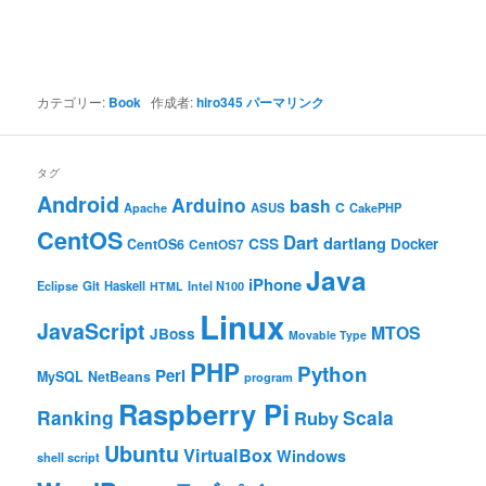
カテゴリー:
Book
作成者:
hiro345
パーマリンク
タグ
Android
Arduino
bash
C
ASUS
Apache
CakePHP
CentOS
Dart
dartlang
CSS
Docker
CentOS6
CentOS7
Java
iPhone
Git
Haskell
Eclipse
HTML
Intel N100
Linux
JavaScript
MTOS
JBoss
Movable Type
PHP
Python
Perl
MySQL
NetBeans
program
Raspberry Pi
Ranking
Scala
Ruby
Ubuntu
VirtualBox
Windows
shell script