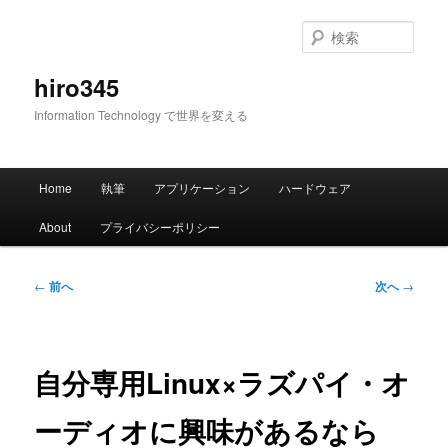
メ
イ
検
ン
索
コ
hiro345
ン
Information Technology で世界を変える
テ
ン
ツ
メ
へ
Home
執筆
アプリケーション
ハードウェア
イ
移
ン
動
About
プライバシーポリシー
メ
ニ
ュ
投
←
前へ
次へ
→
ー
稿
ナ
ビ
ゲ
自分専用Linux×ラズパイ・オ
ー
シ
ーディオに興味があるなら
ョ