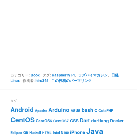
カテゴリー:
Book
タグ:
Raspberry Pi
、
ラズパイマガジン
、
日経
Linux
作成者:
hiro345
この投稿のパーマリンク
タグ
Android
Arduino
bash
C
ASUS
Apache
CakePHP
CentOS
Dart
dartlang
CSS
Docker
CentOS6
CentOS7
Java
iPhone
Git
Haskell
Eclipse
HTML
Intel N100