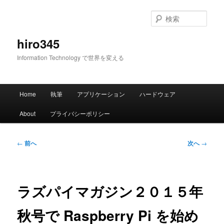
メ
イ
検
ン
索
コ
hiro345
ン
Information Technology で世界を変える
テ
ン
ツ
メ
へ
Home
執筆
アプリケーション
ハードウェア
イ
移
ン
動
About
プライバシーポリシー
メ
ニ
ュ
投
←
前へ
次へ
→
ー
稿
ナ
ビ
ゲ
ラズパイマガジン２０１５年
ー
シ
秋号で Raspberry Pi を始め
ョ