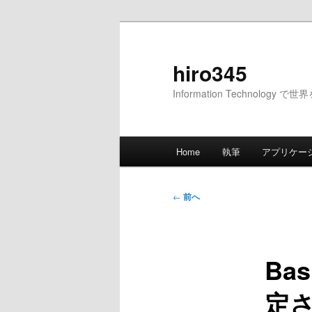
メ
イ
ン
hiro345
コ
Information Technology 
ン
テ
ン
メ
ツ
Home
執筆
アプリケー
イ
へ
ン
移
メ
投
動
←
前へ
ニ
稿
ュ
ナ
ー
ビ
Ba
ゲ
ー
定
シ