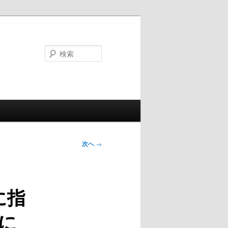
検
索
次へ
→
に指
に