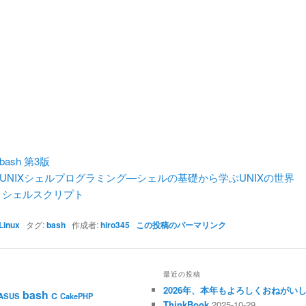
bash 第3版
UNIXシェルプログラミング―シェルの基礎から学ぶUNIXの世界
 シェルスクリプト
Linux
タグ:
bash
作成者:
hiro345
この投稿のパーマリンク
最近の投稿
2026年、本年もよろしくおねがい
bash
C
ASUS
CakePHP
ThinkBook
2025-10-29