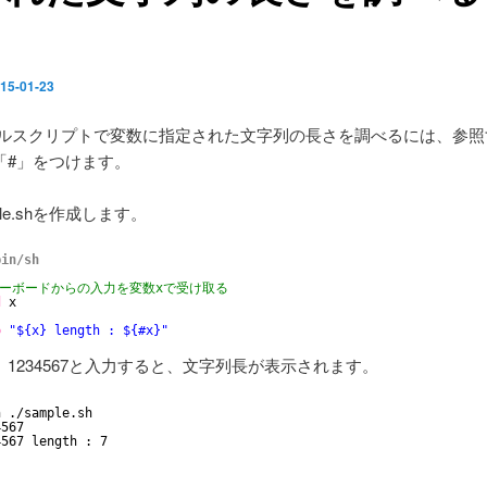
15-01-23
シェルスクリプトで変数に指定された文字列の長さを調べるには、参
「#」をつけます。
le.shを作成します。
bin/sh
キーボードからの入力を変数xで受け取る
d
x
o
"${x} length : ${#x}"
1234567と入力すると、文字列長が表示されます。
h .
/sample
.sh 
4567
4567 length : 7