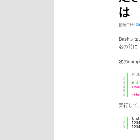
ョ
は
ン
投稿日時:
20
Bash
名の前に
次のsamp
1
#!/
2
3
# 
4
rea
5
6
ech
実行して、
1
$ s
2
123
3
123