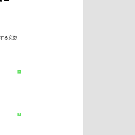
照する変数
?
?