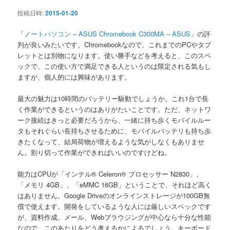
ン
投稿日時:
2015-01-20
「
ノートパソコン – ASUS Chromebook C300MA – ASUS
」の評
判が良いみたいです。Chromebookなので、これまでのPCやタブ
レットとは別物になります。使い勝手などを考えると、このスペ
ックで、この使い方で満足できる人というのは限定される気もし
ますが、個人的には興味があります。
最大の魅力は10時間のバッテリー駆動でしょうか。これ1台で長
く作業ができるというのはありがたいことです。ただ、ネットワ
ーク接続はきっと必要だろうから、一緒に持ち歩くモバイルルー
タもそれぐらい長持ちさせるために、モバイルバッテリも持ち歩
きたくなって、結局荷物が増えるような気がしなくもありませ
ん。割り切って作業ができればいいのですけどね。
能力はCPUが「インテル® Celeron® プロセッサー N2830」、
「メモリ 4GB」、「eMMC 16GB」ということで、それほど高く
はありません。Google Driveのオンラインストレージが100GB無
償で使えます。開発をしているような人には厳しいスペックです
が、資料作成、メール、Webブラウジングが中心なら十分な性能
なので、このあたりをどう考えるかによるでしょう。キーボード