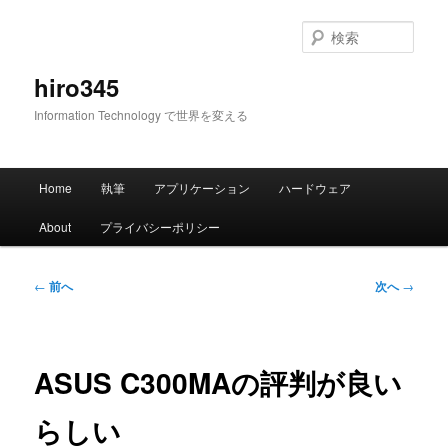
メ
イ
検
ン
索
コ
hiro345
ン
Information Technology で世界を変える
テ
ン
ツ
メ
へ
Home
執筆
アプリケーション
ハードウェア
イ
移
ン
動
About
プライバシーポリシー
メ
ニ
ュ
投
←
前へ
次へ
→
ー
稿
ナ
ビ
ゲ
ASUS C300MAの評判が良い
ー
シ
らしい
ョ